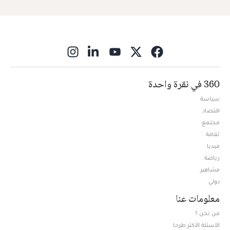
ns in new window
360 في نقرة واحدة
سياسة
اقتصاد
مجتمع
ثقافة
ميديا
Opens in new window
رياضة
مشاهير
دولي
معلومات عنا
من نحن ؟
الأسئلة الأكثر طرحا