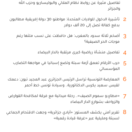
تفاصيل مثيرة عن روابط نظام الملالي والبوليساريو وحزب الله
والجزائر
2
تأشيرة الدخول للولايات المتحدة: مواطنو 30 دولة إفريقية مطالبون
بدفع كفالة تصل إلى 20 ألف دولار
3
أضخم ثلاثة سدود بالمغرب: هل حافظت على نسب ملئها رغم
موجات الحر الصيفية؟
4
تفاصيل منشأة رياضية كبرى مرتقبة بالدار البيضاء
5
حرب الأرقام تعمق أزمة سبتة وتضع إسبانيا في مواجهة التضارب
المؤسساتي
6
المعارضة التونسية تراسل الرئيس الجزائري عبد المجيد تبون: دعمك
لقيس سعيد يكرس الدكتاتورية.. وسيادة تونس خط أحمر
7
«مطارِدو سموم الصيف».. رحلة ميدانية مع فرقة لمكافحة القوارض
والزواحف بشوارع الدار البيضاء
8
تقرير أمني يكشف المستور: «أيادي جزائرية» وجهت الاقتحام الجماعي
لسبتة ومليلية عبر «غرفة قيادة رقمية»