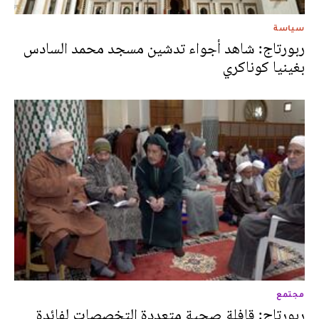
سياسة
ربورتاج: شاهد أجواء تدشين مسجد محمد السادس
بغينيا كوناكري
مجتمع
ربورتاج: قافلة صحية متعددة التخصصات لفائدة