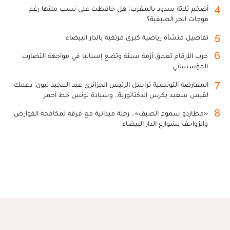
4
أضخم ثلاثة سدود بالمغرب: هل حافظت على نسب ملئها رغم
موجات الحر الصيفية؟
5
تفاصيل منشأة رياضية كبرى مرتقبة بالدار البيضاء
6
حرب الأرقام تعمق أزمة سبتة وتضع إسبانيا في مواجهة التضارب
المؤسساتي
7
المعارضة التونسية تراسل الرئيس الجزائري عبد المجيد تبون: دعمك
لقيس سعيد يكرس الدكتاتورية.. وسيادة تونس خط أحمر
8
«مطارِدو سموم الصيف».. رحلة ميدانية مع فرقة لمكافحة القوارض
والزواحف بشوارع الدار البيضاء