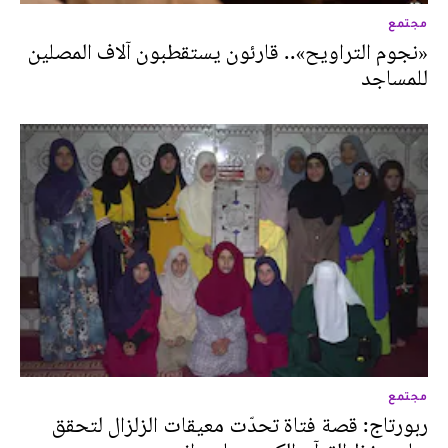
مجتمع
«نجوم التراويح».. قارئون يستقطبون آلاف المصلين
للمساجد
مجتمع
ربورتاج: قصة فتاة تحدّت معيقات الزلزال لتحقق