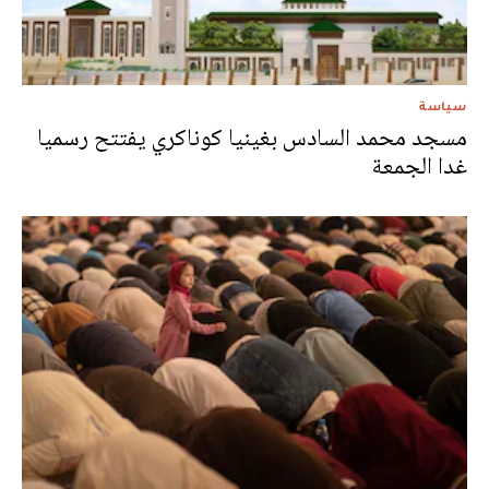
سياسة
مسجد محمد السادس بغينيا كوناكري يفتتح رسميا
غدا الجمعة