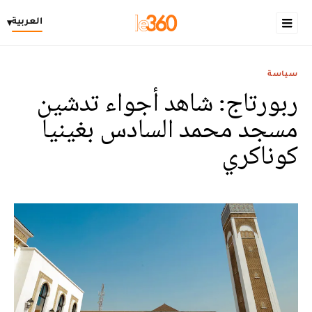
العربية
▾
سياسة
ربورتاج: شاهد أجواء تدشين
مسجد محمد السادس بغينيا
كوناكري