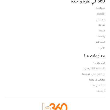
360 في نقرة واحدة
سياسة
اقتصاد
مجتمع
ثقافة
ميديا
Opens in new window
رياضة
مشاهير
دولي
معلومات عنا
من نحن ؟
الأسئلة الأكثر طرحا
للإعلان على موقعنا
بيانات قانونية
للإتصال بنا
أرشيف