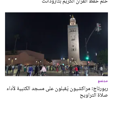
حلم حفظ القرآن الكريم بتارودانت
مجتمع
ربورتاج: مراكشيون يُقبلون على مسجد الكتبية لأداء
صلاة التراويح