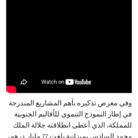
وفي معرض تذكيره بأهم المشاريع المندرجة
في إطار النموذج التنموي للأقاليم الجنوبية
للمملكة، الذي أعطى انطلاقته جلالة الملك
محمد السادس بميزانية بلغت 77 مليار درهم،