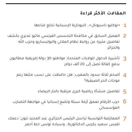
المقالات الأكثر قراءة
1
«نوكليو ناسيونال».. النيونازية الإسبانية تخلع قناعها
2
العميل السابق في مكافحة التجسس الفرنسي ماثيو غديري يكشف
تفاصيل مثيرة عن روابط نظام الملالي والبوليساريو وحزب الله
والجزائر
3
تأشيرة الدخول للولايات المتحدة: مواطنو 30 دولة إفريقية مطالبون
بدفع كفالة تصل إلى 20 ألف دولار
4
أضخم ثلاثة سدود بالمغرب: هل حافظت على نسب ملئها رغم
موجات الحر الصيفية؟
5
تفاصيل منشأة رياضية كبرى مرتقبة بالدار البيضاء
6
حرب الأرقام تعمق أزمة سبتة وتضع إسبانيا في مواجهة التضارب
المؤسساتي
7
المعارضة التونسية تراسل الرئيس الجزائري عبد المجيد تبون: دعمك
لقيس سعيد يكرس الدكتاتورية.. وسيادة تونس خط أحمر