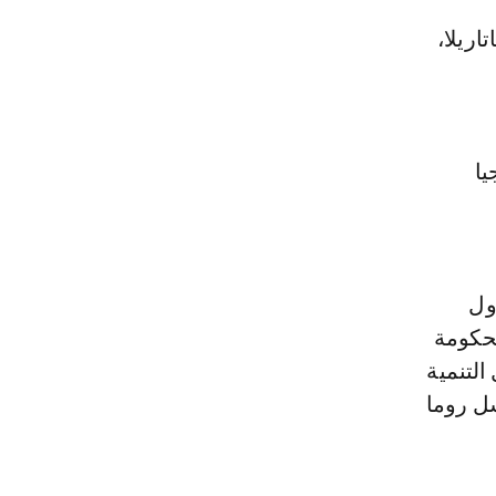
يا
ول
لحكومة
التنمية
سل روما