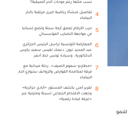
نسب ملئها رغم موجات الحر الصيفية؟
تفاصيل منشأة رياضية كبرى مرتقبة بالدار
4
البيضاء
حرب الأرقام تعمق أزمة سبتة وتضع إسبانيا
5
في مواجهة التضارب المؤسساتي
المعارضة التونسية تراسل الرئيس الجزائري
6
عبد المجيد تبون: دعمك لقيس سعيد يكرس
الدكتاتورية.. وسيادة تونس خط أحمر
«مطارِدو سموم الصيف».. رحلة ميدانية مع
7
فرقة لمكافحة القوارض والزواحف بشوارع الدار
البيضاء
تقرير أمني يكشف المستور: «أيادي جزائرية»
8
وجهت الاقتحام الجماعي لسبتة ومليلية عبر
«غرفة قيادة رقمية»
سر للنمو