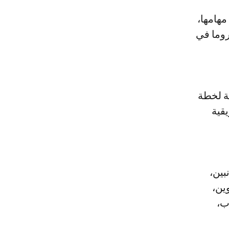
مهامها،
روما في
ية لخطة
قية
بين،
ين،
ب،