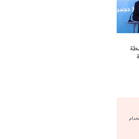
شطة
تخدام