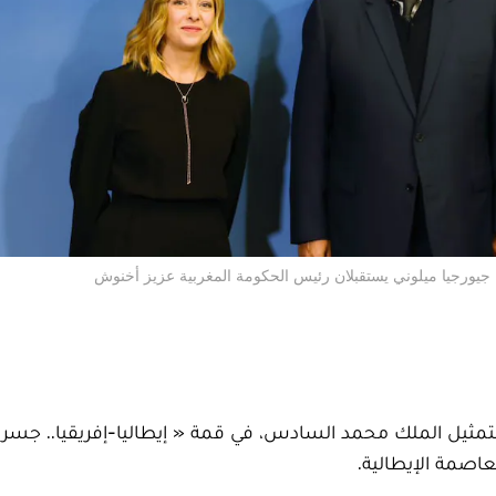
ية جيورجيا ميلوني يستقبلان رئيس الحكومة المغربية عزيز أخنوش
عزيز أخنوش، الأحد 28 يناير بروما، لتمثيل الملك محمد السادس، في قمة « إيطاليا-إفريقيا.. ج