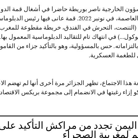
شؤون الخارجية ناصر بوريطة حاضرا في أشغال قمة الدو
العربية بالجزائر العاصمة، في نونبر 2022. قمة عانى فيها رئيس الدبلو
ن (التنصت، التحرش في الفندق، خريطة مقطوعة للمغرب
وكول...) في انتهاك تام للتقاليد الدبلوماسية المعمول بها.
بالتزاماته. حس بالمسؤولية، وهو بالتأكيد جزاء من القام
للطغمة العسكرية.
هذا الاجتماع، تظهر الجزائر مرة أخرى أنها لم تهضم ال
 إزاء رغبتها في الانضمام إلى مجموعة بريكس الاقتصادي
 اليمن تجدد من مراكش التأكيد على
م لمغربية الصحراء