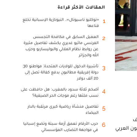
المقالات الأكثر قراءة
«نوكليو ناسيونال».. النيونازية الإسبانية تخلع
1
قناعها
العميل السابق في مكافحة التجسس
2
الفرنسي ماثيو غديري يكشف تفاصيل مثيرة
عن روابط نظام الملالي والبوليساريو وحزب
الله والجزائر
تأشيرة الدخول للولايات المتحدة: مواطنو 30
3
دولة إفريقية مطالبون بدفع كفالة تصل إلى
20 ألف دولار
أضخم ثلاثة سدود بالمغرب: هل حافظت على
4
نسب ملئها رغم موجات الحر الصيفية؟
تفاصيل منشأة رياضية كبرى مرتقبة بالدار
5
البيضاء
 طرف
حرب الأرقام تعمق أزمة سبتة وتضع إسبانيا
6
ون العربي
في مواجهة التضارب المؤسساتي