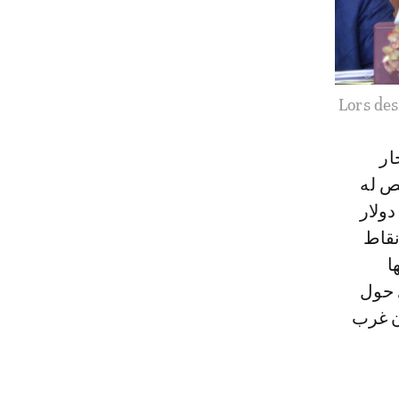
Lors des
ار
ص له
ته المخصصة للتسليح (22 مليار دولار
20). هذا، ورغم نقاط
ا
 حول
ان غرب