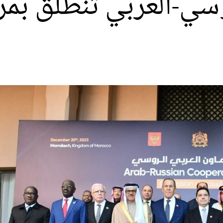
وسي-العربي تنطلق ب