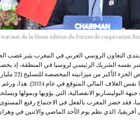
5
/
4
 travaux de la 6ème édition du Forum de coopération R
منتدى التعاون الروسي-العربي في المغرب يثير غضب الج
بر نفسه الشريك الرئيسي لروسيا في المنطقة، إذ يخص
على وجه الخصوص الجزء الأكبر من ميزاني
سنة 2023 وتقريبا نفس الغلاف المالي المتوقع في عام 24
بهة البوليساريو الانفصالية، التي يؤويها ويمولها ويسلحه
يا، فقد خضر المغرب بالفعل في الاجتماع رفيع المستوى
أفريقيا، الذي نظم يوم الأحد الماضي والاثنين في وهر