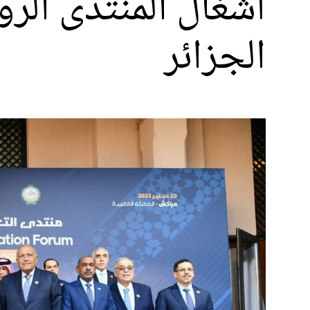
أشغال المنتدى الر
الجزائر