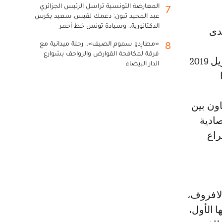
المعارضة التونسية تراسل الرئيس الجزائري
7
عبد المجيد تبون: دعمك لقيس سعيد يكرس
الدكتاتورية.. وسيادة تونس خط أحمر
«مطارِدو سموم الصيف».. رحلة ميدانية مع
8
فرقة لمكافحة القوارض والزواحف بشوارع
الخارجية، منتظرا. وإذا كانت دورته الأخيرة قد انعقدت في موسكو في أبريل 2019
الدار البيضاء
عاون بين
صادية
راع
لافروف،
 الأول،