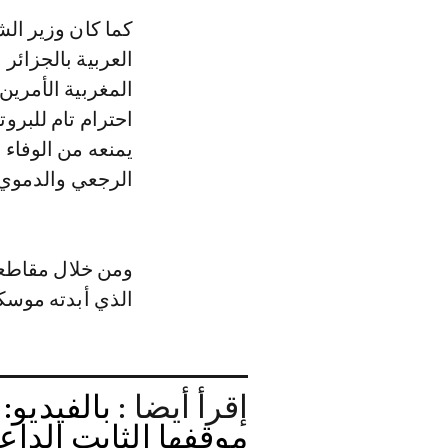
كما كان وزير ال
المغربية الأمري
احترام تام للبروت
يمنعه من الوفاء 
الرجعي والدموي 
ومن خلال مقاطعة 
الذي أبدته موسكو
إقرأ أيضا :
بالفيديو:
موقفها الثابت الداع