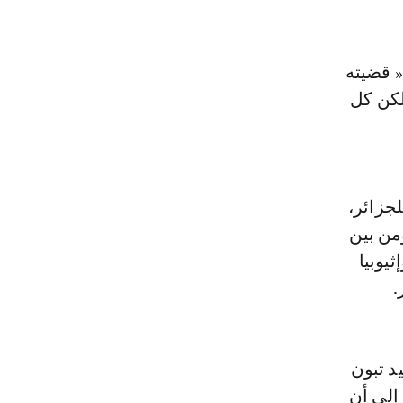
« قضيته
لكن كل
لجزائر،
من بين
يوبيا
.
د تبون
إلى أن