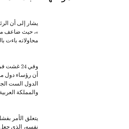
يشار إلى أن الر
»، حيث ضاعف من 
محاولاته باءت با
وفي 24 غش
أن رؤساء دول م
الدول الست الجدي
والمملكة العربية
يتعلق الأمر بفش
نفسه، الذي جعل 