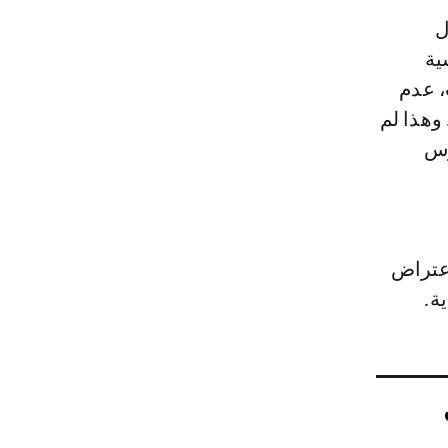
ل
ماسية
، عدم
 وهذا لم
وس
اعتراض
ة.