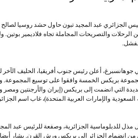
ئيس الجزائري عبد المجيد تبون حاول حشد روسيا لصالح 
الرحلات والتصريحات المجاملة تجاه فلاديمير بوتين. و
لفشل.
ت في جوهانسبرغ، أعلن رئيس جنوب أفريقيا، الحليف الآخر ل
جموعة بريكس الخمسة وافقوا على توسيع المجموعة. و
دة التي انضمت إلى بريكس (إيران والأرجنتين ومصر وإث
 السعودية والإمارات العربية المتحدة)، غاب اسم الجزائر
ل مذل للدبلوماسية الجزائرية، وصفعة للرئيس عبد المجي
من انضمام الجزائر إلى بريكس ورش القرن. يشار أيضا 