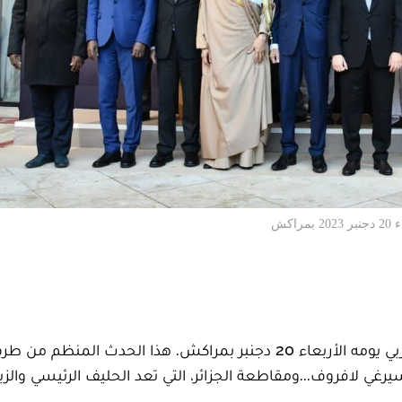
كش
انطلقت أشغال الدورة السادسة للمنتدى الروسي-العربي يومه الأربعاء 20 دجنبر بمراكش. هذا الحدث المنظم من
رغي لافروف...ومقاطعة الجزائر، التي تعد الحليف الرئيسي والزب