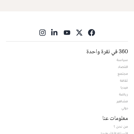
ns in new window
360 في نقرة واحدة
سياسة
اقتصاد
مجتمع
ثقافة
ميديا
Opens in new window
رياضة
مشاهير
دولي
معلومات عنا
من نحن ؟
الأسئلة الأكثر طرحا