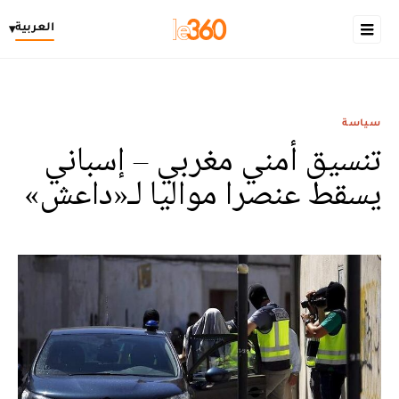
العربية
▾
سياسة
تنسيق أمني مغربي – إسباني
يسقط عنصرا مواليا لـ«داعش»