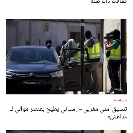
مقالات ذات صلة
سياسة
تنسيق أمني مغربي – إسباني يطيح بعنصر موالي لـ
«داعش»