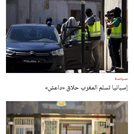
سياسة
إسبانيا تسلم المغرب حلاق «داعش»