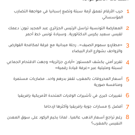
1
حرب الأرقام تعمق أزمة سبتة وتضع إسبانيا في مواجهة التضارب
المؤسساتي
2
المعارضة التونسية تراسل الرئيس الجزائري عبد المجيد تبون: دعمك
لقيس سعيد يكرس الدكتاتورية.. وسيادة تونس خط أحمر
3
«مطارِدو سموم الصيف».. رحلة ميدانية مع فرقة لمكافحة القوارض
والزواحف بشوارع الدار البيضاء
4
تقرير أمني يكشف المستور: «أيادي جزائرية» وجهت الاقتحام الجماعي
لسبتة ومليلية عبر «غرفة قيادة رقمية»
5
أسعار المحروقات بالمغرب تقفز بدرهم واحد.. مضاربات مستمرة
ومنافسة صورية
6
تغييرات كبرى في تأشيرات الولايات المتحدة الأمريكية بإفريقيا
7
أفضل 5 مسارات جوية بإفريقيا وأكثرها ازدحاما
8
رغم تراجع أسعار الذهب عالميا.. لماذا يخيم الركود على سوق المعدن
النفيس بالمغرب؟