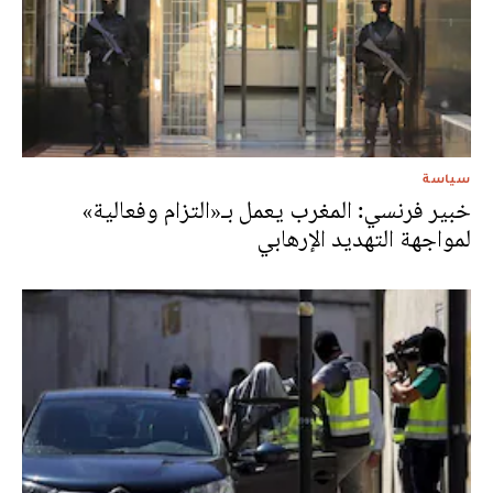
سياسة
خبير فرنسي: المغرب يعمل بـ«التزام وفعالية»
لمواجهة التهديد الإرهابي