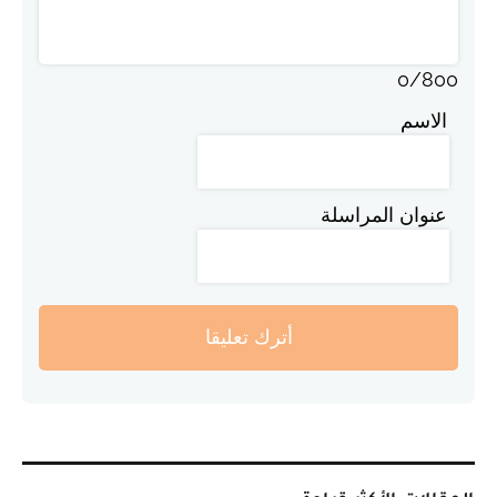
0
/
800
الاسم
عنوان المراسلة
أترك تعليقا