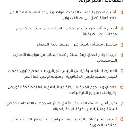
المقالات الأكثر قراءة
1
تأشيرة الدخول للولايات المتحدة: مواطنو 30 دولة إفريقية مطالبون
بدفع كفالة تصل إلى 20 ألف دولار
2
أضخم ثلاثة سدود بالمغرب: هل حافظت على نسب ملئها رغم
موجات الحر الصيفية؟
3
تفاصيل منشأة رياضية كبرى مرتقبة بالدار البيضاء
4
حرب الأرقام تعمق أزمة سبتة وتضع إسبانيا في مواجهة التضارب
المؤسساتي
5
المعارضة التونسية تراسل الرئيس الجزائري عبد المجيد تبون: دعمك
لقيس سعيد يكرس الدكتاتورية.. وسيادة تونس خط أحمر
6
«مطارِدو سموم الصيف».. رحلة ميدانية مع فرقة لمكافحة القوارض
والزواحف بشوارع الدار البيضاء
7
تقرير أمني يكشف المستور: «أيادي جزائرية» وجهت الاقتحام الجماعي
لسبتة ومليلية عبر «غرفة قيادة رقمية»
8
أسعار المحروقات بالمغرب تقفز بدرهم واحد.. مضاربات مستمرة
ومنافسة صورية