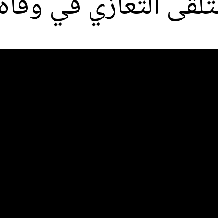
يتلقى التعازي في وفاة