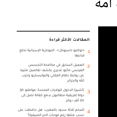
 أمه
المقالات الأكثر قراءة
«نوكليو ناسيونال».. النيونازية الإسبانية تخلع
1
قناعها
العميل السابق في مكافحة التجسس
2
الفرنسي ماثيو غديري يكشف تفاصيل مثيرة
عن روابط نظام الملالي والبوليساريو وحزب
الله والجزائر
تأشيرة الدخول للولايات المتحدة: مواطنو 30
3
دولة إفريقية مطالبون بدفع كفالة تصل إلى
20 ألف دولار
أضخم ثلاثة سدود بالمغرب: هل حافظت على
4
نسب ملئها رغم موجات الحر الصيفية؟