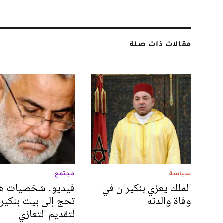
مقالات ذات صلة
سياسة
مجتمع
الملك يعزي بنكيران في
فيديو. شخصيات ه
وفاة والدته
تحج إلى بيت بنكير
لتقديم التعازي