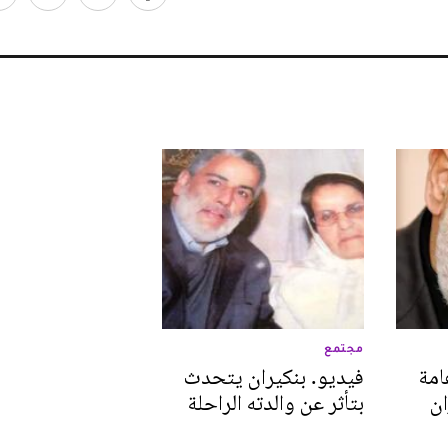
مجتمع
امة
فيديو. بنكيران يتحدث
ان
بتأثر عن والدته الراحلة