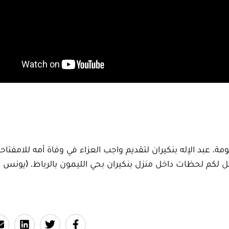
بد الإله بنكيران لتقديم واجب العزاء في وفاة أمه للامفتاحة
 أمس الاثنين. بالفيديو Le360 موقع ينقل لكم لحظات داخل منزل بنكيران بحي الليمون بالرباط. 