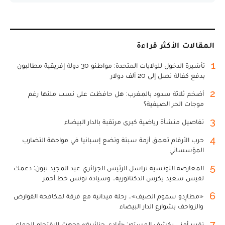
المقالات الأكثر قراءة
1
تأشيرة الدخول للولايات المتحدة: مواطنو 30 دولة إفريقية مطالبون
بدفع كفالة تصل إلى 20 ألف دولار
2
أضخم ثلاثة سدود بالمغرب: هل حافظت على نسب ملئها رغم
موجات الحر الصيفية؟
3
تفاصيل منشأة رياضية كبرى مرتقبة بالدار البيضاء
4
حرب الأرقام تعمق أزمة سبتة وتضع إسبانيا في مواجهة التضارب
المؤسساتي
5
المعارضة التونسية تراسل الرئيس الجزائري عبد المجيد تبون: دعمك
لقيس سعيد يكرس الدكتاتورية.. وسيادة تونس خط أحمر
6
«مطارِدو سموم الصيف».. رحلة ميدانية مع فرقة لمكافحة القوارض
والزواحف بشوارع الدار البيضاء
7
تقرير أمني يكشف المستور: «أيادي جزائرية» وجهت الاقتحام الجماعي