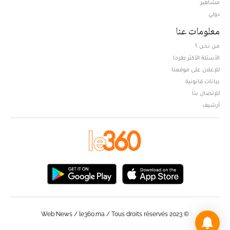
مشاهير
دولي
معلومات عنا
من نحن ؟
الأسئلة الأكثر طرحا
للإعلان على موقعنا
بيانات قانونية
للإتصال بنا
أرشيف
© Web News / le360.ma / Tous droits réservés 2023