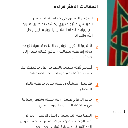
المقالات الأكثر قراءة
العميل السابق في مكافحة التجسس
1
الفرنسي ماثيو غديري يكشف تفاصيل مثيرة
عن روابط نظام الملالي والبوليساريو وحزب
الله والجزائر
تأشيرة الدخول للولايات المتحدة: مواطنو 30
2
دولة إفريقية مطالبون بدفع كفالة تصل إلى
20 ألف دولار
أضخم ثلاثة سدود بالمغرب: هل حافظت على
3
نسب ملئها رغم موجات الحر الصيفية؟
تفاصيل منشأة رياضية كبرى مرتقبة بالدار
4
البيضاء
حرب الأرقام تعمق أزمة سبتة وتضع إسبانيا
5
في مواجهة التضارب المؤسساتي
2.22.0 لتطبيق القانون رقم 36.21 المتعلق بالحالة
المعارضة التونسية تراسل الرئيس الجزائري
6
عبد المجيد تبون: دعمك لقيس سعيد يكرس
الدكتاتورية.. وسيادة تونس خط أحمر