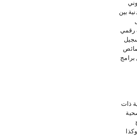
وني
ية بين
 رقمي
ية آلية عند تسجيل
صائص
برامج
ة ذات
صحية
وكذا