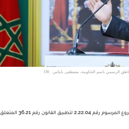
لناطق الرسمي باسم الحكومة، مصطفى بايتاس . DR
صادق مجلس الحكومة، الخميس فاتح يونيو، على مشروع المرسوم رقم 4