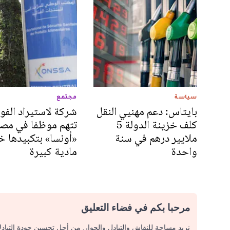
سياسة
مجتمع
بايتاس: دعم مهنيي النقل
شركة لاستيراد الفو
كلف خزينة الدولة 5
تتهم موظفا في مصا
ملايير درهم في سنة
«أونسا» بتكبيدها خ
واحدة
مادية كبيرة
مرحبا بكم في فضاء التعليق
نريد مساحة للنقاش والتبادل والحوار. من أجل تحسين جودة التباد