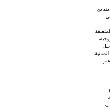
 مندمج
ني
لمتعلقة
وجية،
جيل
لمدنية،
عبر
ات