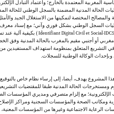
سية المغربية المعتمدة بالخارج؛ واعتماد التبادل الإلكتر
ت الحالة المدنية المضمنة بالسجل الوطني للحالة المدن
والمصالح المختصة لتمكينها من الاستغلال الجيد والأمثل
يات السجل الوطني بشكل فوري وآني؛ مع إسناد معرف
مدني-اجتماعي (Identifiant Digital Civil et Social-IDCS ) بكيف
ربي أو أجنبي مقيم بالمغرب بالحالة المدنية وفق الخ
ي التشريع المتعلق بمنظومة استهداف المستفيدين من 
وبإحداث الوكالة الوطنية للسجلات.
هذا المشروع يهدف، أيضا، إلى إرساء نظام خاص بالتوقيع
م ومستخرجات الحالة المدنية طبقا للمقتضيات التشريعي
ت الإلكترونية؛ مع إلزام متصرفي ومديري المؤسسات ال
ية ومكاتب الصحة والمؤسسات السجنية ومراكز الإصلاح
ت الرعاية الاجتماعية وغيرها من المؤسسات المعنية، 