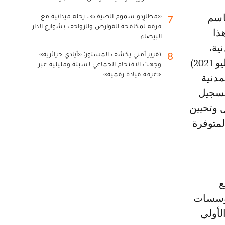
«مطارِدو سموم الصيف».. رحلة ميدانية مع
7
فرقة لمكافحة القوارض والزواحف بشوارع الدار
ذا
البيضاء
لة المدنية،
تقرير أمني يكشف المستور: «أيادي جزائرية»
8
الصادر بتنفيذه الظهير الشريف رقم 1.21.81 بتاريخ 3 ذي الحجة 1442 (14 يوليو 2021)
وجهت الاقتحام الجماعي لسبتة ومليلية عبر
«غرفة قيادة رقمية»
مدنية
لتسجيل
ل وتحيين
لمتوفرة
ع
مؤسسات
لأولي