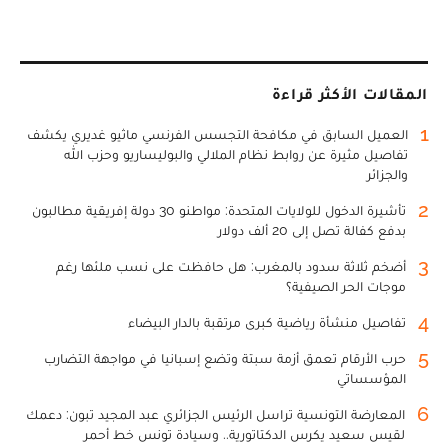
المقالات الأكثر قراءة
1
العميل السابق في مكافحة التجسس الفرنسي ماثيو غديري يكشف
تفاصيل مثيرة عن روابط نظام الملالي والبوليساريو وحزب الله
والجزائر
2
تأشيرة الدخول للولايات المتحدة: مواطنو 30 دولة إفريقية مطالبون
بدفع كفالة تصل إلى 20 ألف دولار
3
أضخم ثلاثة سدود بالمغرب: هل حافظت على نسب ملئها رغم
موجات الحر الصيفية؟
4
تفاصيل منشأة رياضية كبرى مرتقبة بالدار البيضاء
5
حرب الأرقام تعمق أزمة سبتة وتضع إسبانيا في مواجهة التضارب
المؤسساتي
6
المعارضة التونسية تراسل الرئيس الجزائري عبد المجيد تبون: دعمك
لقيس سعيد يكرس الدكتاتورية.. وسيادة تونس خط أحمر