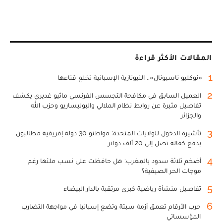
المقالات الأكثر قراءة
1
«نوكليو ناسيونال».. النيونازية الإسبانية تخلع قناعها
2
العميل السابق في مكافحة التجسس الفرنسي ماثيو غديري يكشف
تفاصيل مثيرة عن روابط نظام الملالي والبوليساريو وحزب الله
والجزائر
3
تأشيرة الدخول للولايات المتحدة: مواطنو 30 دولة إفريقية مطالبون
بدفع كفالة تصل إلى 20 ألف دولار
4
أضخم ثلاثة سدود بالمغرب: هل حافظت على نسب ملئها رغم
موجات الحر الصيفية؟
5
تفاصيل منشأة رياضية كبرى مرتقبة بالدار البيضاء
6
حرب الأرقام تعمق أزمة سبتة وتضع إسبانيا في مواجهة التضارب
المؤسساتي