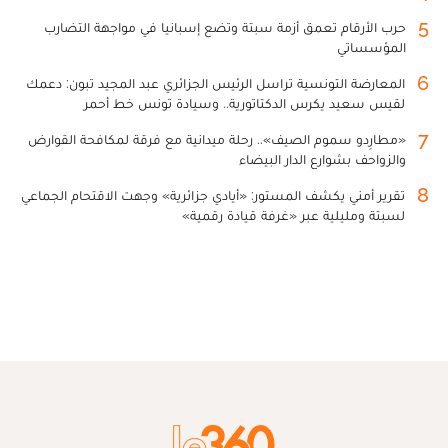
5
حرب الأرقام تعمق أزمة سبتة وتضع إسبانيا في مواجهة التضارب
المؤسساتي
6
المعارضة التونسية تراسل الرئيس الجزائري عبد المجيد تبون: دعمك
لقيس سعيد يكرس الدكتاتورية.. وسيادة تونس خط أحمر
7
«مطارِدو سموم الصيف».. رحلة ميدانية مع فرقة لمكافحة القوارض
والزواحف بشوارع الدار البيضاء
8
تقرير أمني يكشف المستور: «أيادي جزائرية» وجهت الاقتحام الجماعي
لسبتة ومليلية عبر «غرفة قيادة رقمية»