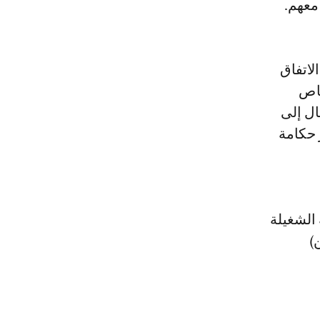
معهم.
لاتفاق
خاص
ال إلى
 حكامة
 الشغيلة
والي 10 ملايين)