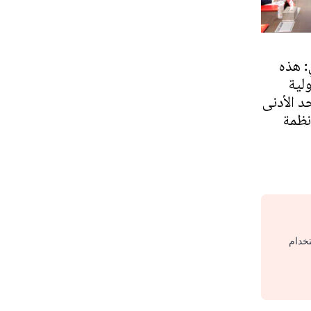
: هذه
لية
د الأدنى
نظمة
تخدام