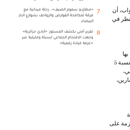
«مطارِدو سموم الصيف».. رحلة ميدانية مع
7
فرقة لمكافحة القوارض والزواحف بشوارع الدار
لنظر في
البيضاء
تقرير أمني يكشف المستور: «أيادي جزائرية»
8
وجهت الاقتحام الجماعي لسبتة ومليلية عبر
«غرفة قيادة رقمية»
بها
الحكومة في إطار إصلاح أنظمة التقاعد، حيث جرى الرفع من المعاشات بنسبة 5
ي،
تشارين،
ة
زمة على