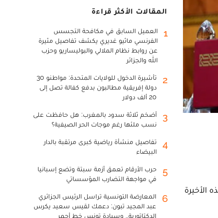
المقالات الأكثر قراءة
العميل السابق في مكافحة التجسس
1
الفرنسي ماثيو غديري يكشف تفاصيل مثيرة
عن روابط نظام الملالي والبوليساريو وحزب
الله والجزائر
تأشيرة الدخول للولايات المتحدة: مواطنو 30
2
دولة إفريقية مطالبون بدفع كفالة تصل إلى
20 ألف دولار
أضخم ثلاثة سدود بالمغرب: هل حافظت على
3
نسب ملئها رغم موجات الحر الصيفية؟
تفاصيل منشأة رياضية كبرى مرتقبة بالدار
4
البيضاء
حرب الأرقام تعمق أزمة سبتة وتضع إسبانيا
5
في مواجهة التضارب المؤسساتي
ه الأخيرة
المعارضة التونسية تراسل الرئيس الجزائري
6
عبد المجيد تبون: دعمك لقيس سعيد يكرس
الدكتاتورية.. وسيادة تونس خط أحمر