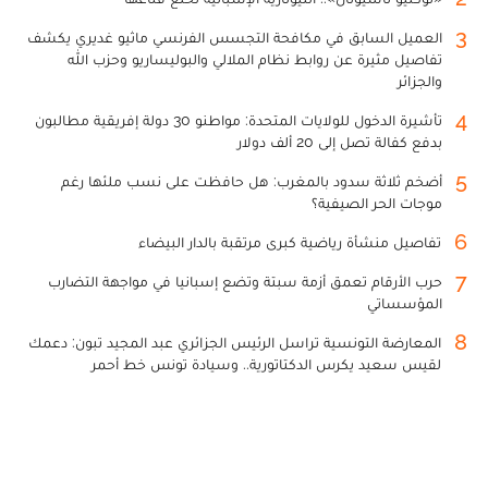
3
العميل السابق في مكافحة التجسس الفرنسي ماثيو غديري يكشف
تفاصيل مثيرة عن روابط نظام الملالي والبوليساريو وحزب الله
والجزائر
4
تأشيرة الدخول للولايات المتحدة: مواطنو 30 دولة إفريقية مطالبون
بدفع كفالة تصل إلى 20 ألف دولار
5
أضخم ثلاثة سدود بالمغرب: هل حافظت على نسب ملئها رغم
موجات الحر الصيفية؟
6
تفاصيل منشأة رياضية كبرى مرتقبة بالدار البيضاء
7
حرب الأرقام تعمق أزمة سبتة وتضع إسبانيا في مواجهة التضارب
المؤسساتي
8
المعارضة التونسية تراسل الرئيس الجزائري عبد المجيد تبون: دعمك
لقيس سعيد يكرس الدكتاتورية.. وسيادة تونس خط أحمر