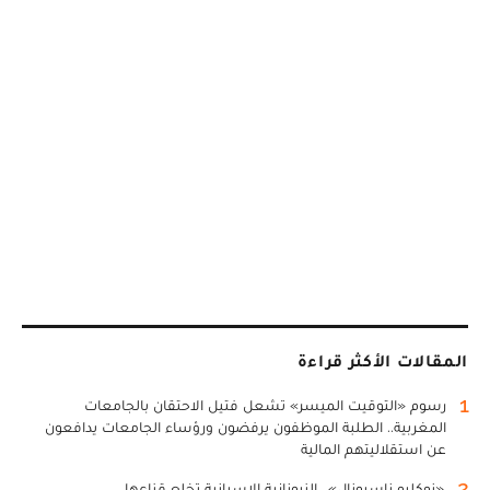
المقالات الأكثر قراءة
1
رسوم «التوقيت الميسر» تشعل فتيل الاحتقان بالجامعات
المغربية.. الطلبة الموظفون يرفضون ورؤساء الجامعات يدافعون
عن استقلاليتهم المالية
2
«نوكليو ناسيونال».. النيونازية الإسبانية تخلع قناعها