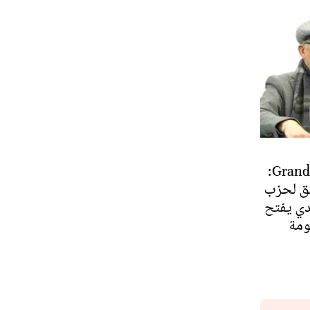
Grand Format-Le360:
سبق لحزب
دي يفتح
ومة