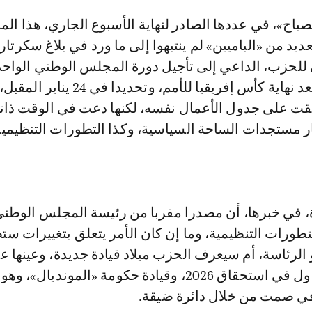
يد من «الباميين» لم ينتبهوا إلى ما ورد في بلاغ سكرتار
لحزب، الداعي إلى تأجيل دورة المجلس الوطني الواحد
والثلاثين إلى ما بعد نهاية كأس إفريقيا للأمم، وتحد
بقت على جدول الأعمال نفسه، لكنها دعت في الوقت ذاته
بار مستجدات الساحة السياسية، وكذا التطورات التنظيمي
 في خبرها، أن مصدرا مقربا من رئيسة المجلس الوطن
طورات التنظيمية، وما إن كان الأمر يتعلق بتغييرات ستط
الرئاسة، أم سيعرف الحزب ميلاد قيادة جديدة، وعينها ع
احتلال المركز الأول في استحقاق 2026، وقيادة حكومة «المونديال
في صمت من خلال دائرة ضيقة.