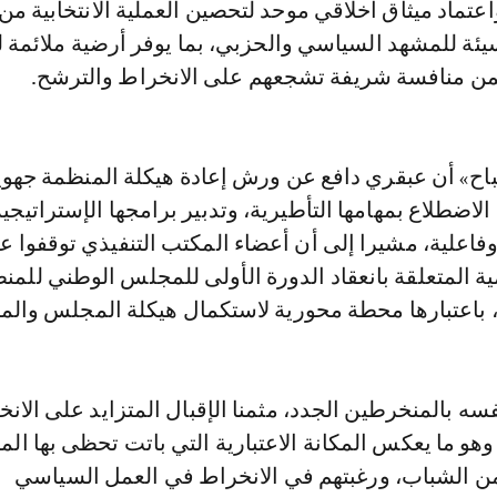
عتماد ميثاق أخلاقي موحد لتحصين العملية الانتخابية من
ئة للمشهد السياسي والحزبي، بما يوفر أرضية ملائمة 
ن منافسة شريفة تشجعهم على الانخراط والترشح.
اح» أن عبقري دافع عن ورش إعادة هيكلة المنظمة جهويا
الاضطلاع بمهامها التأطيرية، وتدبير برامجها الإستراتيجي
وفاعلية، مشيرا إلى أن أعضاء المكتب التنفيذي توقفوا عن
مية المتعلقة بانعقاد الدورة الأولى للمجلس الوطني للمن
، باعتبارها محطة محورية لاستكمال هيكلة المجلس والم
 بالمنخرطين الجدد، مثمنا الإقبال المتزايد على الانخ
وهو ما يعكس المكانة الاعتبارية التي باتت تحظى بها ال
ن الشباب، ورغبتهم في الانخراط في العمل السياسي