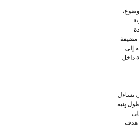
ية
ة
يدا في 24 يناير المقبل، مضيفة
 إلى
ة داخل
ي تساءل
ول بِنية
لى
»، وهو هدف