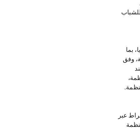
للشباب
، بما
ة، وفق
د
ظمة،
نظمة.
راط عبر
منظمة