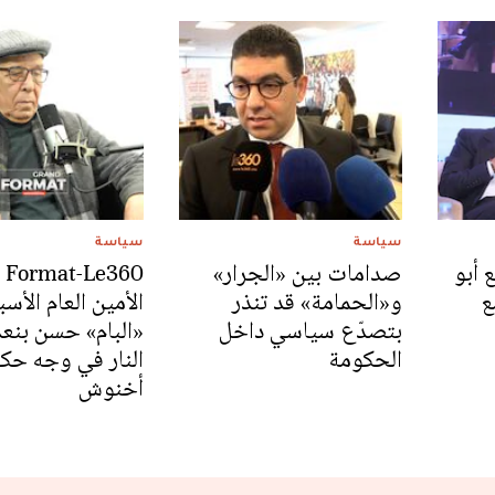
سياسة
سياسة
 أبو
صدامات بين «الجرار»
ع
و«الحمامة» قد تنذر
الأمين العام الأ
بتصدّع سياسي داخل
«البام» حسن بنع
الحكومة
النار في وجه حك
أخنوش