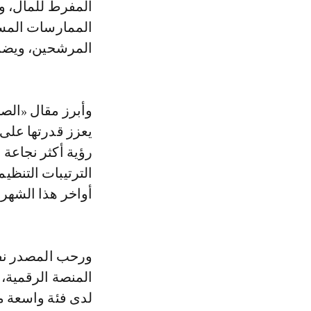
المفرط للمال، وا
الممارسات المسي
المرشحين، ويضم
وأبرز مقال «الصب
يعزز قدرتها على 
رؤية أكثر نجاعة 
الترتيبات التنظي
أواخر هذا الشهر
ورحب المصدر نفسه
المنصة الرقمية، 
لدى فئة واسعة م