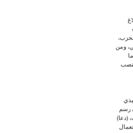
اغ
لحزب،
ي، ومن
ا
منصب
يذي
ي رسم
 (دعا)
تعمال