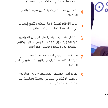
نسب ملئها رغم موجات الحر الصيفية؟
تفاصيل منشأة رياضية كبرى مرتقبة بالدار
4
البيضاء
حرب الأرقام تعمق أزمة سبتة وتضع إسبانيا
5
في مواجهة التضارب المؤسساتي
المعارضة التونسية تراسل الرئيس الجزائري
6
عبد المجيد تبون: دعمك لقيس سعيد يكرس
الدكتاتورية.. وسيادة تونس خط أحمر
«مطارِدو سموم الصيف».. رحلة ميدانية مع
7
فرقة لمكافحة القوارض والزواحف بشوارع الدار
البيضاء
تقرير أمني يكشف المستور: «أيادي جزائرية»
8
وجهت الاقتحام الجماعي لسبتة ومليلية عبر
«غرفة قيادة رقمية»
دة