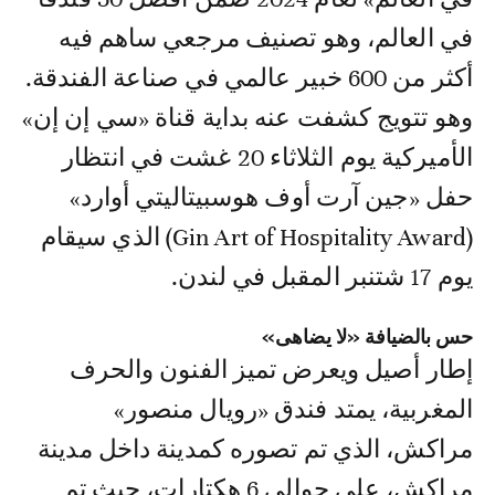
في العالم، وهو تصنيف مرجعي ساهم فيه
أكثر من 600 خبير عالمي في صناعة الفندقة.
وهو تتويج كشفت عنه بداية قناة «سي إن إن»
الأميركية يوم الثلاثاء 20 غشت في انتظار
حفل «جين آرت أوف هوسبيتاليتي أوارد»
(Gin Art of Hospitality Award) الذي سيقام
يوم 17 شتنبر المقبل في لندن.
حس بالضيافة «لا يضاهى»
إطار أصيل ويعرض تميز الفنون والحرف
المغربية، يمتد فندق «رويال منصور»
مراكش، الذي تم تصوره كمدينة داخل مدينة
مراكش، على حوالي 6 هكتارات، حيث تم