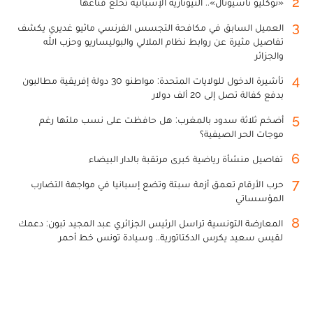
2
«نوكليو ناسيونال».. النيونازية الإسبانية تخلع قناعها
3
العميل السابق في مكافحة التجسس الفرنسي ماثيو غديري يكشف
تفاصيل مثيرة عن روابط نظام الملالي والبوليساريو وحزب الله
والجزائر
4
تأشيرة الدخول للولايات المتحدة: مواطنو 30 دولة إفريقية مطالبون
بدفع كفالة تصل إلى 20 ألف دولار
5
أضخم ثلاثة سدود بالمغرب: هل حافظت على نسب ملئها رغم
موجات الحر الصيفية؟
6
تفاصيل منشأة رياضية كبرى مرتقبة بالدار البيضاء
7
حرب الأرقام تعمق أزمة سبتة وتضع إسبانيا في مواجهة التضارب
المؤسساتي
8
المعارضة التونسية تراسل الرئيس الجزائري عبد المجيد تبون: دعمك
لقيس سعيد يكرس الدكتاتورية.. وسيادة تونس خط أحمر