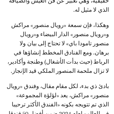
حقيقية، وهي تعبير عن فن العيش والضيافة
الذي لا مثيل له.
وهكذا، فإن سمعة «رويال منصور» مراكش
و«رويال منصور» الدار البيضاء و«رويال
منصور تامودا باي» لا تحتاج إلى بيان ولا
برهان. ومع الفنادق المخطط إنشاؤها في
الرباط (حيث بدأت الأشغال) وطنجة وأكادير،
لا تزال ملحمة المنصور الملكي قيد الإنجاز.
بادئ ذي بدء، لكل مقام مقال، وفندق «رويال
منصور» مراكش، يعد «لؤلؤة المجموعة»
الذي تم تتويجه بكونه «الفندق الأكثر ترحيبا
في العالم» لعام 2024 ضمن أفضل 50 فندقا