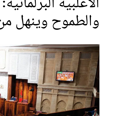
الأغلبية البرلمانية
والطموح وينهل من 