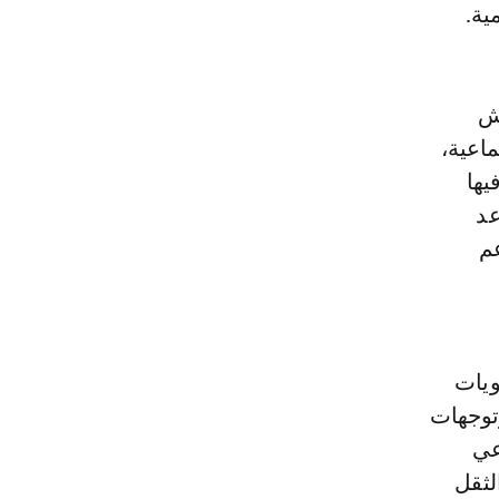
ية.
رش
ماعية،
يها
عد
عم
ويات
وتوجهات
عي
لثقل