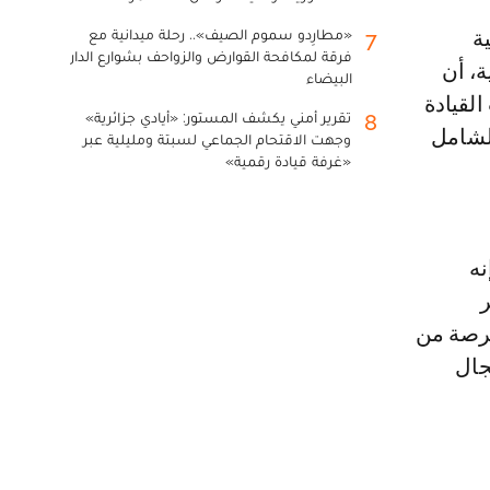
«مطارِدو سموم الصيف».. رحلة ميدانية مع
7
فرقة لمكافحة القوارض والزواحف بشوارع الدار
ة، أن
البيضاء
لقيادة
تقرير أمني يكشف المستور: «أيادي جزائرية»
8
لشامل
وجهت الاقتحام الجماعي لسبتة ومليلية عبر
«غرفة قيادة رقمية»
نه
ر
فرصة من
جال