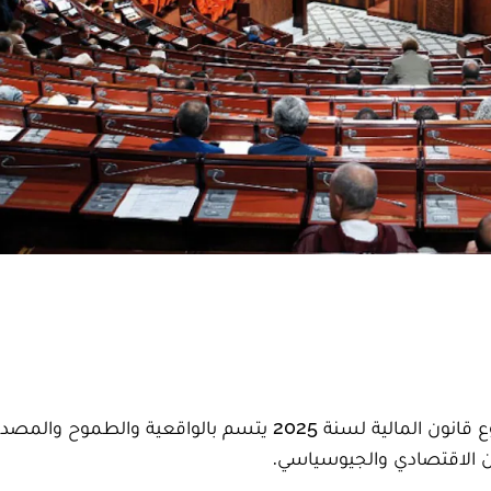
أكدت فرق الأغلبية البرلمانية بمجلس النواب، أن مشروع قانون المالية لسنة 2025 يتسم بالواقعية و
قين الاقتصادي والجيوسياسي.