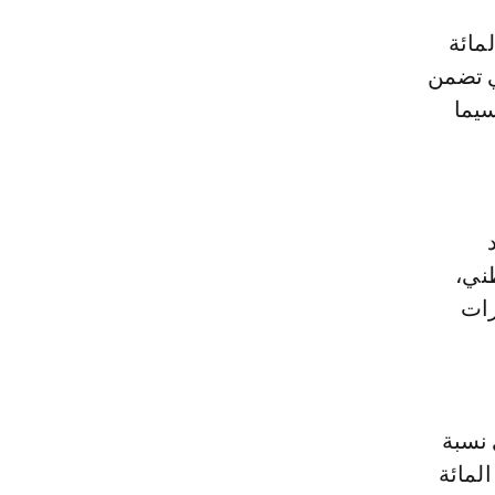
خفض عجز الميزانية إلى 3,5 في المائة
هبية التي تضمن
سيما
ني،
رات
 نسبة
 و2025، وفي منطقة الأورو نسبتي 0,9 في المائة