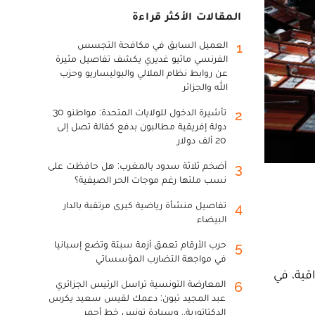
المقالات الأكثر قراءة
العميل السابق في مكافحة التجسس
1
الفرنسي ماثيو غديري يكشف تفاصيل مثيرة
عن روابط نظام الملالي والبوليساريو وحزب
الله والجزائر
تأشيرة الدخول للولايات المتحدة: مواطنو 30
2
دولة إفريقية مطالبون بدفع كفالة تصل إلى
20 ألف دولار
أضخم ثلاثة سدود بالمغرب: هل حافظت على
3
نسب ملئها رغم موجات الحر الصيفية؟
تفاصيل منشأة رياضية كبرى مرتقبة بالدار
4
البيضاء
حرب الأرقام تعمق أزمة سبتة وتضع إسبانيا
5
في مواجهة التضارب المؤسساتي
الطموح والمصداقية، في
المعارضة التونسية تراسل الرئيس الجزائري
6
عبد المجيد تبون: دعمك لقيس سعيد يكرس
الدكتاتورية.. وسيادة تونس خط أحمر