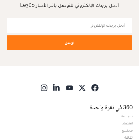
أدخل بريدك الإلكتروني للتوصل بآخر الأخبار Le360
أرسل
ns in new window
360 في نقرة واحدة
سياسة
اقتصاد
مجتمع
ثقافة