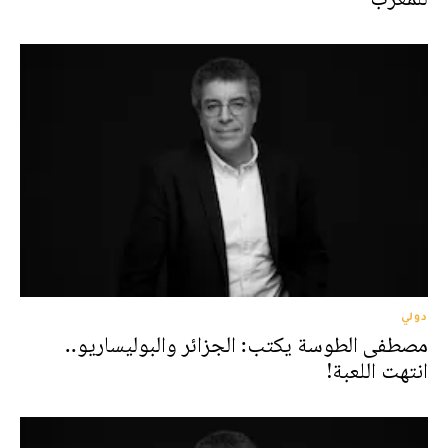
دولي
مصطفى الطوسة يكتب: الجزائر والبوليساريو..
انتهت اللعبة!