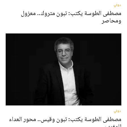
دولي
مصطفى الطوسة يكتب: تبون متروك.. معزول
ومحاصر
دولي
مصطفى الطوسة يكتب: تبون وقيس.. محور العداء
للمغرب