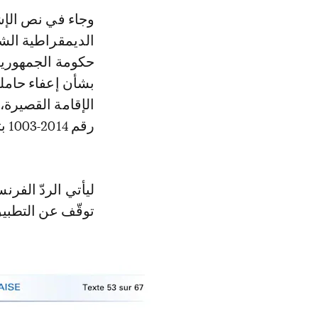
وجاء في نص الإشع
حكومة الجمهورية
بشأن إعفاء حامل
رقم 2014-1003 بتاريخ 4 شتنبر 2014».
ليأتي الردّ الفرن
توقّف عن التطبيق في ف