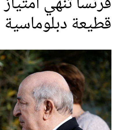
فرنسا تُنهي امتياز
قطيعة دبلوماسية ب