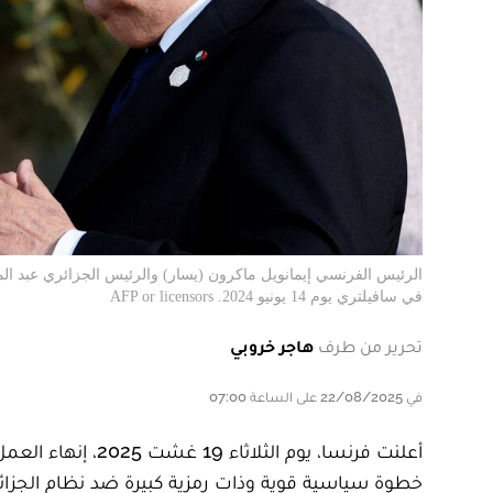
الرئيس الفرنسي إيمانويل ماكرون (يسار) والرئيس الجزائري عبد الم
في سافيلتري يوم 14 يونيو 2024. AFP or licensors
تحرير من طرف
هاجر خروبي
في 22/08/2025 على الساعة 07:00
أعلنت فرنسا، يوم ا
خطوة سياسية قوية وذات رمزية كبيرة ضد نظام الجزائر