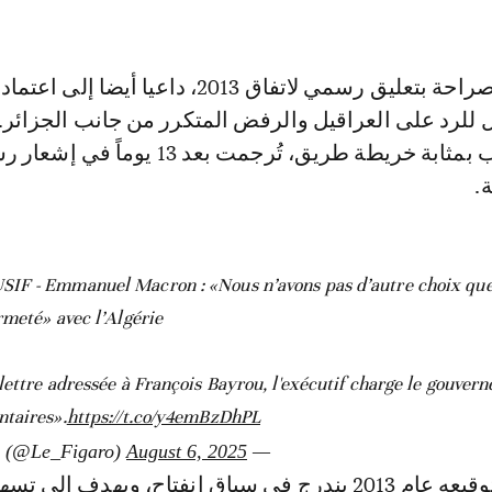
وطالب ماكرون صراحة بتعليق رسمي لاتفاق 2013، داعيا أيضا إلى اعتماد
 للرد على العراقيل والرفض المتكرر من جانب الجزائر.
شكّل هذا الخطاب بمثابة خريطة طريق، تُرجمت بعد 13 يوما
.
IF - Emmanuel Macron : «Nous n’avons pas d’autre choix que
rmeté» avec l’Algérie
lettre adressée à François Bayrou, l'exécutif charge le gouver
taires».
https://t.co/y4emBzDhPL
August 6, 2025
— Le Figaro (@Le_Figaro)
كان الاتفاق عند توقيعه عام 2013 يندرج في سياق انفتاح، ويهدف إل