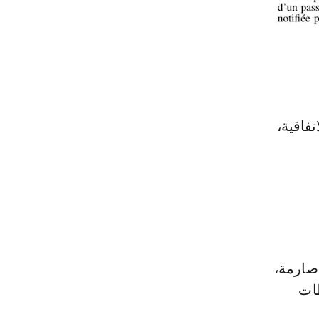
 الاتفاقية،
 صارمة،
طات