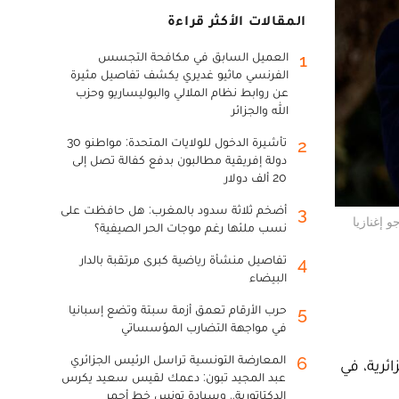
المقالات الأكثر قراءة
العميل السابق في مكافحة التجسس
1
الفرنسي ماثيو غديري يكشف تفاصيل مثيرة
عن روابط نظام الملالي والبوليساريو وحزب
الله والجزائر
تأشيرة الدخول للولايات المتحدة: مواطنو 30
2
دولة إفريقية مطالبون بدفع كفالة تصل إلى
20 ألف دولار
أضخم ثلاثة سدود بالمغرب: هل حافظت على
3
 إغنازيا
نسب ملئها رغم موجات الحر الصيفية؟
تفاصيل منشأة رياضية كبرى مرتقبة بالدار
4
البيضاء
حرب الأرقام تعمق أزمة سبتة وتضع إسبانيا
5
في مواجهة التضارب المؤسساتي
المعارضة التونسية تراسل الرئيس الجزائري
6
الجزائرية، في
عبد المجيد تبون: دعمك لقيس سعيد يكرس
الدكتاتورية.. وسيادة تونس خط أحمر