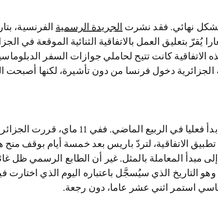
بشكل نهائي. فقد نشرت
الجريدة الرسمية
20، إشعارا يُقرّ بتعليق العمل بالاتفاقية الثنائية الموقعة في الجز
جنبر 2013. هذه الاتفاقية كانت تتيح لحاملي جوازات السفر الدبلوماسي
الجزائرية دخول فرنسا من دون تأشيرة، لكنها أصبحت ال
وكان المسار قد بدأ فعليا في الربيع الماضي. ففي 11 ماي، قررت 
بيق الاتفاقية، لتردّ باريس بعد خمسة أيام بوقف منح ه
لى مبدأ المعاملة بالمثل. غير أن الطابع الرسمي ظل غائبا
1 غشت، وهو التاريخ الذي سيُسجَّل باعتباره اليوم الذي اختارت 
وماسي استمر اثني عشر عاما، دون رجعة.