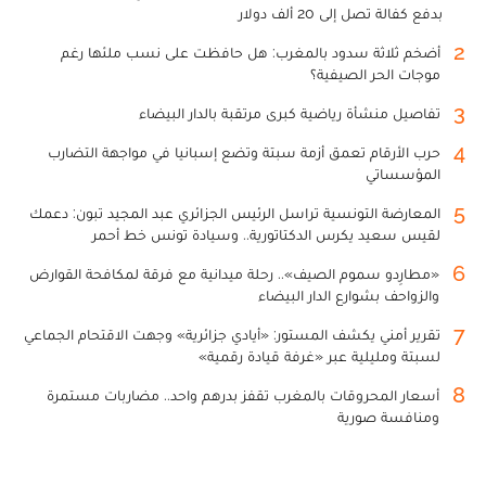
بدفع كفالة تصل إلى 20 ألف دولار
2
أضخم ثلاثة سدود بالمغرب: هل حافظت على نسب ملئها رغم
موجات الحر الصيفية؟
3
تفاصيل منشأة رياضية كبرى مرتقبة بالدار البيضاء
4
حرب الأرقام تعمق أزمة سبتة وتضع إسبانيا في مواجهة التضارب
المؤسساتي
5
المعارضة التونسية تراسل الرئيس الجزائري عبد المجيد تبون: دعمك
لقيس سعيد يكرس الدكتاتورية.. وسيادة تونس خط أحمر
6
«مطارِدو سموم الصيف».. رحلة ميدانية مع فرقة لمكافحة القوارض
والزواحف بشوارع الدار البيضاء
7
تقرير أمني يكشف المستور: «أيادي جزائرية» وجهت الاقتحام الجماعي
لسبتة ومليلية عبر «غرفة قيادة رقمية»
8
أسعار المحروقات بالمغرب تقفز بدرهم واحد.. مضاربات مستمرة
ومنافسة صورية