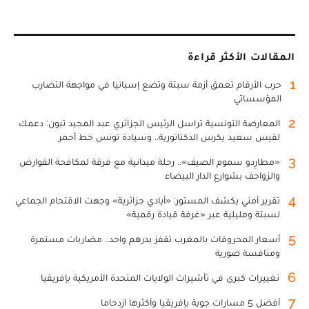
المقالات الأكثر قراءة
1
حرب الأرقام تعمق أزمة سبتة وتضع إسبانيا في مواجهة التضارب
المؤسساتي
2
المعارضة التونسية تراسل الرئيس الجزائري عبد المجيد تبون: دعمك
لقيس سعيد يكرس الدكتاتورية.. وسيادة تونس خط أحمر
3
«مطارِدو سموم الصيف».. رحلة ميدانية مع فرقة لمكافحة القوارض
والزواحف بشوارع الدار البيضاء
4
تقرير أمني يكشف المستور: «أيادي جزائرية» وجهت الاقتحام الجماعي
لسبتة ومليلية عبر «غرفة قيادة رقمية»
5
أسعار المحروقات بالمغرب تقفز بدرهم واحد.. مضاربات مستمرة
ومنافسة صورية
6
تغييرات كبرى في تأشيرات الولايات المتحدة الأمريكية بإفريقيا
7
أفضل 5 مسارات جوية بإفريقيا وأكثرها ازدحاما