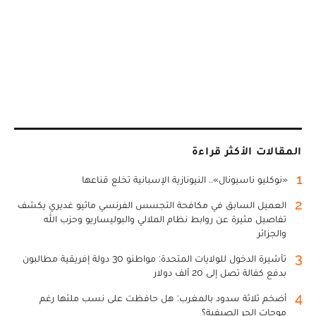
المقالات الأكثر قراءة
1
«نوكليو ناسيونال».. النيونازية الإسبانية تخلع قناعها
2
العميل السابق في مكافحة التجسس الفرنسي ماثيو غديري يكشف
تفاصيل مثيرة عن روابط نظام الملالي والبوليساريو وحزب الله
والجزائر
3
تأشيرة الدخول للولايات المتحدة: مواطنو 30 دولة إفريقية مطالبون
بدفع كفالة تصل إلى 20 ألف دولار
4
أضخم ثلاثة سدود بالمغرب: هل حافظت على نسب ملئها رغم
موجات الحر الصيفية؟