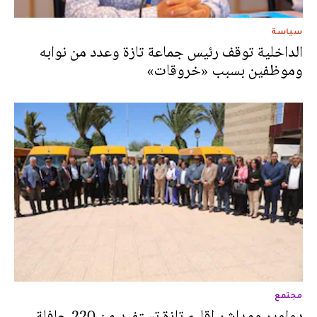
سياسة
الداخلية توقف رئيس جماعة تازة وعدد من نوابه
وموظفين‎ بسبب «خروقات»
مجتمع
دواوير ومداشر إقليم تازة تستفيد من 220 حافلة