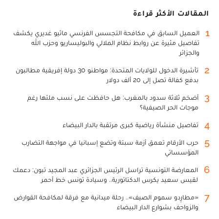
المقالات الأكثر قراءة
1
العميل السابق في مكافحة التجسس الفرنسي ماثيو غديري يكشف
تفاصيل مثيرة عن روابط نظام الملالي والبوليساريو وحزب الله
والجزائر
2
تأشيرة الدخول للولايات المتحدة: مواطنو 30 دولة إفريقية مطالبون
بدفع كفالة تصل إلى 20 ألف دولار
3
أضخم ثلاثة سدود بالمغرب: هل حافظت على نسب ملئها رغم
موجات الحر الصيفية؟
4
تفاصيل منشأة رياضية كبرى مرتقبة بالدار البيضاء
5
حرب الأرقام تعمق أزمة سبتة وتضع إسبانيا في مواجهة التضارب
المؤسساتي
6
المعارضة التونسية تراسل الرئيس الجزائري عبد المجيد تبون: دعمك
لقيس سعيد يكرس الدكتاتورية.. وسيادة تونس خط أحمر
7
«مطارِدو سموم الصيف».. رحلة ميدانية مع فرقة لمكافحة القوارض
والزواحف بشوارع الدار البيضاء