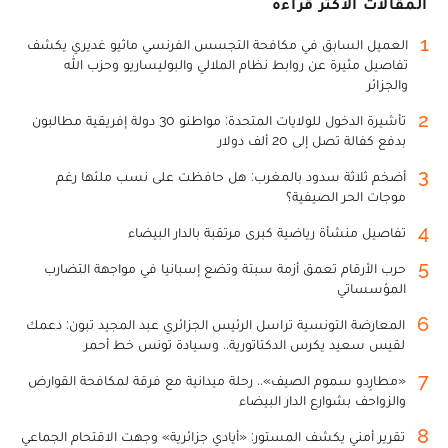
المقالات الأكثر قراءة
1
العميل السابق في مكافحة التجسس الفرنسي ماثيو غديري يكشف
تفاصيل مثيرة عن روابط نظام الملالي والبوليساريو وحزب الله
والجزائر
2
تأشيرة الدخول للولايات المتحدة: مواطنو 30 دولة إفريقية مطالبون
بدفع كفالة تصل إلى 20 ألف دولار
3
أضخم ثلاثة سدود بالمغرب: هل حافظت على نسب ملئها رغم
موجات الحر الصيفية؟
4
تفاصيل منشأة رياضية كبرى مرتقبة بالدار البيضاء
5
حرب الأرقام تعمق أزمة سبتة وتضع إسبانيا في مواجهة التضارب
المؤسساتي
6
المعارضة التونسية تراسل الرئيس الجزائري عبد المجيد تبون: دعمك
لقيس سعيد يكرس الدكتاتورية.. وسيادة تونس خط أحمر
7
«مطارِدو سموم الصيف».. رحلة ميدانية مع فرقة لمكافحة القوارض
والزواحف بشوارع الدار البيضاء
8
تقرير أمني يكشف المستور: «أيادي جزائرية» وجهت الاقتحام الجماعي