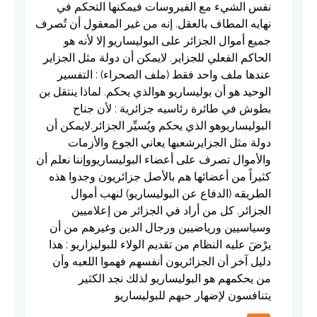
نفس الشيء مع الفيروسات فيمكنها التحكم في
نهايه المطاف بالعقل. إنه من غير المعقول أن تُصرف
جميع أموال الجزائر على البوليساريو إلا لأنه هو
الحاكم الفعلي للجزاير. لايمكن أن دولة مثل الجزاير
عندها ملف واحد فقط (ملف الصحراء) : التفسير
الوحيد هو أن بوليساريو هوالذي يحكم. لماذا ينتقل بن
بطوش في طائرة رئاسيه جزائرية : لأن جناح
البوليساريوهو الذي يحكم ويُسيِّر الجزائر.لايمكن أن
دولة مثل الجزايرشعبها يعاني الجوع والأزمات
والأموال تصرف على أعضاء البوليساريووإننا نعلم أن
كثيراً من أعضائها هم بالأصل جزائريون وجدوا هذه
الطريقه (الدفاع عن البوليساريو) لنهب أموال
الجزائر. كل من أراد في الجزائر من إعلاميين
وسياسيين ورياضيين ورجال الدين وغيرهم من أن
يرْضَ عليه النظام من تقديم الولاء للبوليزاريو : هذا
دليل آخر أن الجزائريون أنفسهم فهموا اللعبه وأن
من يحكمهم هو البوليساريو لذلك نجد الكثير
يتنافسون لإضهار حبهم للبوليساريو