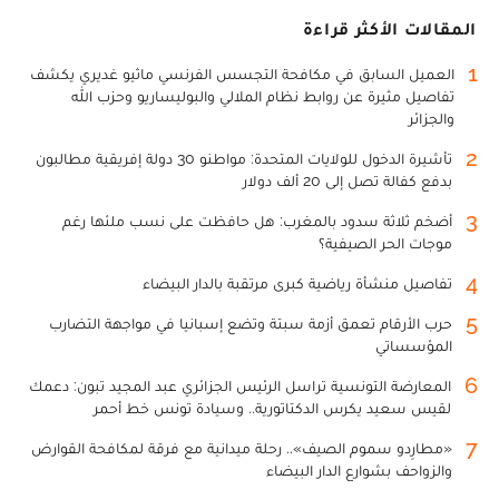
المقالات الأكثر قراءة
1
العميل السابق في مكافحة التجسس الفرنسي ماثيو غديري يكشف
تفاصيل مثيرة عن روابط نظام الملالي والبوليساريو وحزب الله
والجزائر
2
تأشيرة الدخول للولايات المتحدة: مواطنو 30 دولة إفريقية مطالبون
بدفع كفالة تصل إلى 20 ألف دولار
3
أضخم ثلاثة سدود بالمغرب: هل حافظت على نسب ملئها رغم
موجات الحر الصيفية؟
4
تفاصيل منشأة رياضية كبرى مرتقبة بالدار البيضاء
5
حرب الأرقام تعمق أزمة سبتة وتضع إسبانيا في مواجهة التضارب
المؤسساتي
6
المعارضة التونسية تراسل الرئيس الجزائري عبد المجيد تبون: دعمك
لقيس سعيد يكرس الدكتاتورية.. وسيادة تونس خط أحمر
7
«مطارِدو سموم الصيف».. رحلة ميدانية مع فرقة لمكافحة القوارض
والزواحف بشوارع الدار البيضاء