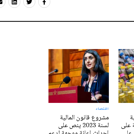
اقتصاد
ة
مشروع قانون المالية
ة على
لسنة 2023 ينص على
 على
إحداث إعانة موجهة لدعم