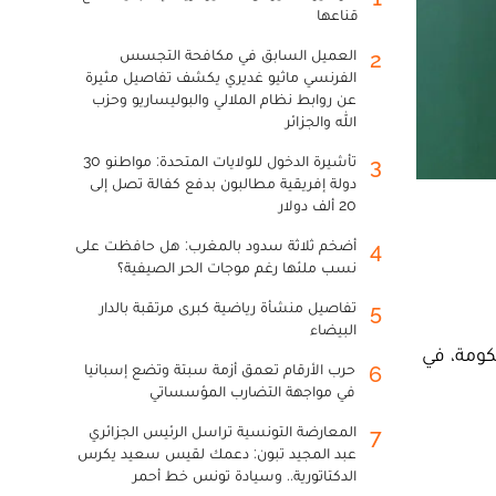
قناعها
العميل السابق في مكافحة التجسس
2
الفرنسي ماثيو غديري يكشف تفاصيل مثيرة
عن روابط نظام الملالي والبوليساريو وحزب
الله والجزائر
تأشيرة الدخول للولايات المتحدة: مواطنو 30
3
دولة إفريقية مطالبون بدفع كفالة تصل إلى
20 ألف دولار
أضخم ثلاثة سدود بالمغرب: هل حافظت على
4
نسب ملئها رغم موجات الحر الصيفية؟
تفاصيل منشأة رياضية كبرى مرتقبة بالدار
5
البيضاء
كومة، في
حرب الأرقام تعمق أزمة سبتة وتضع إسبانيا
6
في مواجهة التضارب المؤسساتي
المعارضة التونسية تراسل الرئيس الجزائري
7
عبد المجيد تبون: دعمك لقيس سعيد يكرس
الدكتاتورية.. وسيادة تونس خط أحمر