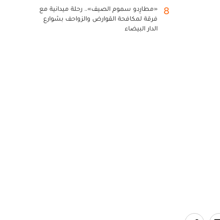
«مطارِدو سموم الصيف».. رحلة ميدانية مع
8
فرقة لمكافحة القوارض والزواحف بشوارع
الدار البيضاء