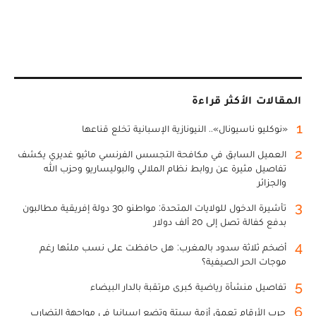
المقالات الأكثر قراءة
1
«نوكليو ناسيونال».. النيونازية الإسبانية تخلع قناعها
2
العميل السابق في مكافحة التجسس الفرنسي ماثيو غديري يكشف
تفاصيل مثيرة عن روابط نظام الملالي والبوليساريو وحزب الله
والجزائر
3
تأشيرة الدخول للولايات المتحدة: مواطنو 30 دولة إفريقية مطالبون
بدفع كفالة تصل إلى 20 ألف دولار
4
أضخم ثلاثة سدود بالمغرب: هل حافظت على نسب ملئها رغم
موجات الحر الصيفية؟
5
تفاصيل منشأة رياضية كبرى مرتقبة بالدار البيضاء
6
حرب الأرقام تعمق أزمة سبتة وتضع إسبانيا في مواجهة التضارب