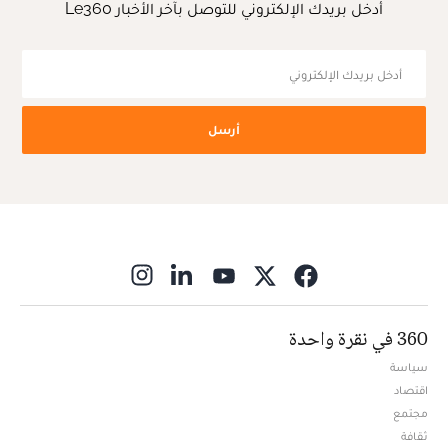
أدخل بريدك الإلكتروني للتوصل بآخر الأخبار Le360
أرسل
ns in new window
360 في نقرة واحدة
سياسة
اقتصاد
مجتمع
ثقافة