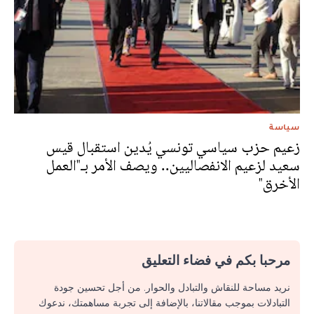
سياسة
زعيم حزب سياسي تونسي يُدين استقبال قيس
سعيد لزعيم الانفصاليين.. ويصف الأمر بـ"العمل
الأخرق"
مرحبا بكم في فضاء التعليق
نريد مساحة للنقاش والتبادل والحوار. من أجل تحسين جودة
التبادلات بموجب مقالاتنا، بالإضافة إلى تجربة مساهمتك، ندعوك