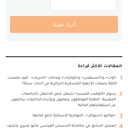
أترك تعليقا
المقالات الأكثر قراءة
1
«أوت» و«أغسطس» و«الولايات» ونداءات «الحريك».. كيف فضحت
اللغة بصمات الأجهزة العسكرية الجزائرية في أحداث سبتة؟
2
رسوم «التوقيت الميسر» تشعل فتيل الاحتقان بالجامعات
المغربية.. الطلبة الموظفون يرفضون ورؤساء الجامعات يدافعون
عن استقلاليتهم المالية
3
«نوكليو ناسيونال».. النيونازية الإسبانية تخلع قناعها
4
العميل السابق في مكافحة التجسس الفرنسي ماثيو غديري يكشف