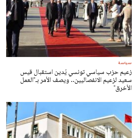
سياسة
زعيم حزب سياسي تونسي يُدين استقبال قيس
سعيد لزعيم الانفصاليين.. ويصف الأمر بـ"العمل
الأخرق"