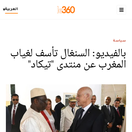
العربية
▾
سياسة
بالفيديو: السنغال تأسف لغياب
المغرب عن منتدى "تيكاد"