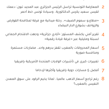
2
المعارضة التونسية تراسل الرئيس الجزائري عبد المجيد تبون: دعمك
لقيس سعيد يكرس الدكتاتورية.. وسيادة تونس خط أحمر
3
«مطارِدو سموم الصيف».. رحلة ميدانية مع فرقة لمكافحة القوارض
والزواحف بشوارع الدار البيضاء
4
تقرير أمني يكشف المستور: «أيادي جزائرية» وجهت الاقتحام الجماعي
لسبتة ومليلية عبر «غرفة قيادة رقمية»
5
أسعار المحروقات بالمغرب تقفز بدرهم واحد.. مضاربات مستمرة
ومنافسة صورية
6
تغييرات كبرى في تأشيرات الولايات المتحدة الأمريكية بإفريقيا
7
أفضل 5 مسارات جوية بإفريقيا وأكثرها ازدحاما
8
رغم تراجع أسعار الذهب عالميا.. لماذا يخيم الركود على سوق المعدن
النفيس بالمغرب؟