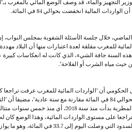
وزير التجهيز والماء، قد وصف الوضع المائي بالمغرب بـ"
لواردات المالية انخفضت بحوالي 84 في المائة.
الماضي، خلال جلسة الأسئلة الشفوية بمجلس النواب، إ
مائية للمغرب مقلقة لعدة اعتبارات منها أن البلاد مهددة 
هذه السنة جافة الشيء، الذي كانت له انعكاسات كبيرة 
 حيث مياه الشرب أو الفلاحة".
حكومي أن "الواردات المائية للمغرب عرفت تراجعا كب
والتي انخفضت بحوالي 84 في المائة مقارنة مع سنة عادية"، مضيفا أن
في التساقطات المطرية بدأت منذ سنة 2018، أي منذ خمس سنوات متت
اجعا على مستوى الواردات المائية، وهذا الوضع كان له
على نسبة ملء السدود التي وصلت اليوم إلى 33.7 في المائة، 