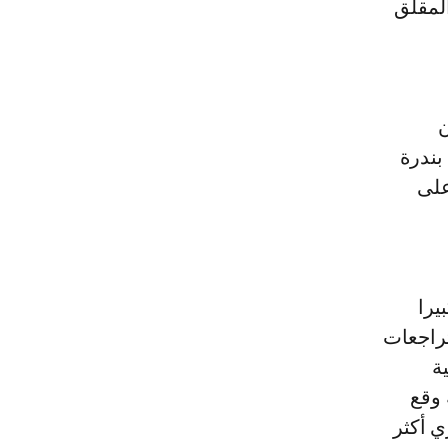
المقلق
ن
بندرة
على
يرا
 "التراجعات
الية
 وقع
وهو ما يوازي أكثر