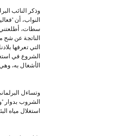
وذكر النائب البرلماني رشيد حموني، رئيس فريق التقدم والاشتراكية بمجلس
النواب، أن "فعالي
سطات، أطلعتني ع
الناتجة عن شح ميا
التي تعرفها بلادن
الشروع في استغلا
الأشغال به، وهي 
وتساءل البرلماني
الشروب بدوار "و
استغلال مياه الب