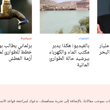
اقتصاد
سياسة
مليار
بالفيديو: هكذا يدبر
برلماني يطالب ب
لبحر
مكتب الماء والكهرباء
خطط للطوارئ لم
ببرشيد حالة الطوارئ
أزمة العطش
المائية
لات بموجب مقالاتنا، بالإضافة إلى تجربة مساهمتك، ندعوك لمراجعة قواعد الاس