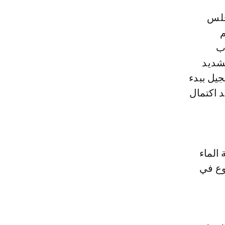
م
ب
لشديد
جيل ببدء
د اكتمال
الماء
وع في