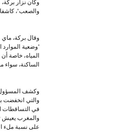
وكان نزار بركة، 
والصعب"، كاشفا أن ا
وقال بركة، ماي 
"وضعية الموارد ال
المياه، خاصة أن 
الساكنة، سواء من
وكشف المسؤول ال
والمغرب يعيش تر