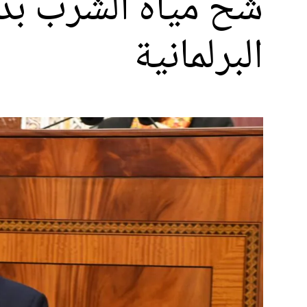
شح مياه الشرب بدو
البرلمانية