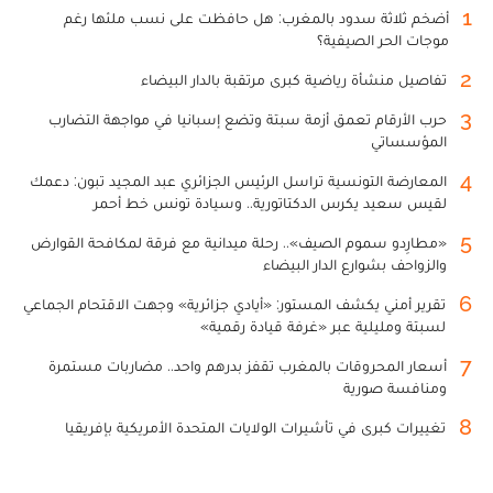
1
أضخم ثلاثة سدود بالمغرب: هل حافظت على نسب ملئها رغم
موجات الحر الصيفية؟
2
تفاصيل منشأة رياضية كبرى مرتقبة بالدار البيضاء
3
حرب الأرقام تعمق أزمة سبتة وتضع إسبانيا في مواجهة التضارب
المؤسساتي
4
المعارضة التونسية تراسل الرئيس الجزائري عبد المجيد تبون: دعمك
لقيس سعيد يكرس الدكتاتورية.. وسيادة تونس خط أحمر
5
«مطارِدو سموم الصيف».. رحلة ميدانية مع فرقة لمكافحة القوارض
والزواحف بشوارع الدار البيضاء
6
تقرير أمني يكشف المستور: «أيادي جزائرية» وجهت الاقتحام الجماعي
لسبتة ومليلية عبر «غرفة قيادة رقمية»
7
أسعار المحروقات بالمغرب تقفز بدرهم واحد.. مضاربات مستمرة
ومنافسة صورية
8
تغييرات كبرى في تأشيرات الولايات المتحدة الأمريكية بإفريقيا