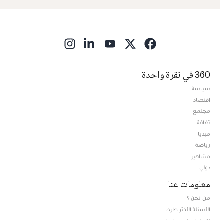
ns in new window
360 في نقرة واحدة
سياسة
اقتصاد
مجتمع
ثقافة
ميديا
Opens in new window
رياضة
مشاهير
دولي
معلومات عنا
من نحن ؟
الأسئلة الأكثر طرحا