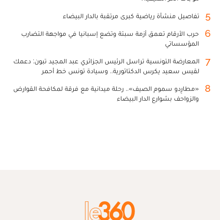
5
تفاصيل منشأة رياضية كبرى مرتقبة بالدار البيضاء
6
حرب الأرقام تعمق أزمة سبتة وتضع إسبانيا في مواجهة التضارب
المؤسساتي
7
المعارضة التونسية تراسل الرئيس الجزائري عبد المجيد تبون: دعمك
لقيس سعيد يكرس الدكتاتورية.. وسيادة تونس خط أحمر
8
«مطارِدو سموم الصيف».. رحلة ميدانية مع فرقة لمكافحة القوارض
والزواحف بشوارع الدار البيضاء