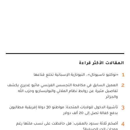
المقالات الأكثر قراءة
1
«نوكليو ناسيونال».. النيونازية الإسبانية تخلع قناعها
2
العميل السابق في مكافحة التجسس الفرنسي ماثيو غديري يكشف
تفاصيل مثيرة عن روابط نظام الملالي والبوليساريو وحزب الله
والجزائر
3
تأشيرة الدخول للولايات المتحدة: مواطنو 30 دولة إفريقية مطالبون
بدفع كفالة تصل إلى 20 ألف دولار
4
أضخم ثلاثة سدود بالمغرب: هل حافظت على نسب ملئها رغم
موجات الحر الصيفية؟