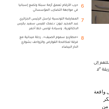
حرب الأرقام تعمق أزمة سبتة وتضع إسبانيا
6
في مواجهة التضارب المؤسساتي
المعارضة التونسية تراسل الرئيس الجزائري
7
عبد المجيد تبون: دعمك لقيس سعيد يكرس
الدكتاتورية.. وسيادة تونس خط أحمر
«مطارِدو سموم الصيف».. رحلة ميدانية مع
8
فرقة لمكافحة القوارض والزواحف بشوارع
الدار البيضاء
يل تسللهم إلى
قة "لا
كر
 من