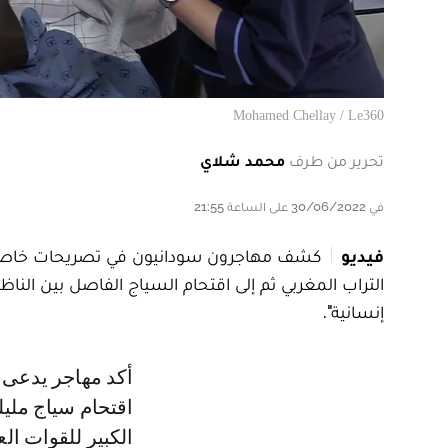
Mohamed Chellay / Le360
تحرير من طرف
محمد شلاي
في 30/06/2022 على الساعة 21:55
فيديو
التراب المغربي ثم إلى اقتحام السياج الفاصل بين الناظ
إنسانية".
أكد مهاجر يدعى محمد إسماعيل، أن الإصابات والوفيات التي حصلت خلال واقعة
اقتحام سياج مليل
الكبير للقوات ال