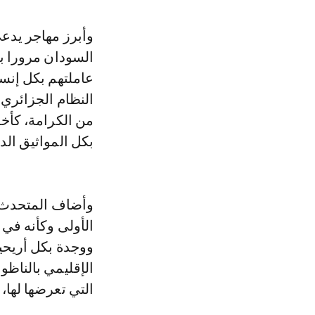
وأبرز مهاجر يدع
السودان مرورا بل
عاملتهم بكل إنسا
النظام الجزائري
من الكرامة، كأخ
بكل المواثيق الدو
وأضاف المتحدث ذ
الأولى وكأنه في ب
ووجدة بكل أريحي
الإقليمي بالناظو
التي تعرضها لها،