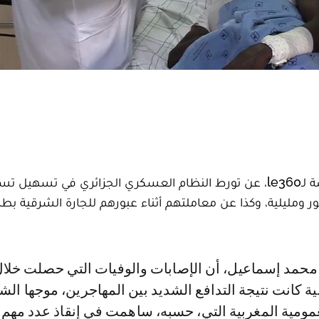
كشف مهاجرون سودانيون في تصريحات خاصة لـle360، عن تورط النظام العسكري الجزائري في تسه
ور ومليلية، وكذا عن معاملتهم أثناء عبورهم للجارة الشرقية بطري
ية كانت نتيجة التدافع الشديد بين المهاجرين، موجها الش
عمومية المغربية التي، حسبه، ساهمت في إنقاذ عدد مهم