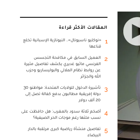
المقالات الأكثر قراءة
«نوكليو ناسيونال».. النيونازية الإسبانية تخلع
1
قناعها
العميل السابق في مكافحة التجسس
2
الفرنسي ماثيو غديري يكشف تفاصيل مثيرة
عن روابط نظام الملالي والبوليساريو وحزب
الله والجزائر
تأشيرة الدخول للولايات المتحدة: مواطنو 30
3
دولة إفريقية مطالبون بدفع كفالة تصل إلى
20 ألف دولار
أضخم ثلاثة سدود بالمغرب: هل حافظت على
4
نسب ملئها رغم موجات الحر الصيفية؟
تفاصيل منشأة رياضية كبرى مرتقبة بالدار
5
البيضاء