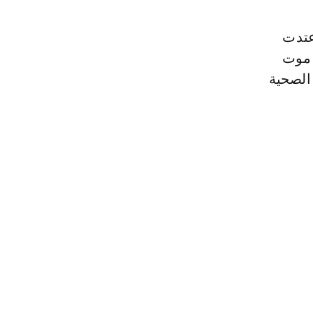
ائرية اعتدت
 موت
الصحية