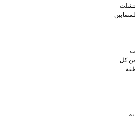
نتشلت
لمصابين
ت
من كل
طقة
يه