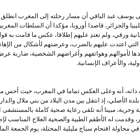
ى يوسف عبد الباقي أن مسار رحلته إلى المغرب انطلق 
يبيا والجزائر، قاصدا أوروبا، مؤكدا أن السلطات المغربي
نية ورقي، ولم تعتدِ عليهم إطلاقا، عكس ما قامت به قو
 التي اعتدت عليهم بالضرب، وعرضتهم لأشكال من الإهان
ذها لأموالهم وهواتفهم وأغراضهم الشخصية، ضاربة عرض
لية، والأعراف الإنسانية.
اته، أنه وعلى العكس تماما في المغرب، حيث أحس منذ
لده الأصلي، إذ انتقل بين مدن البلاد من بني ملال والدار 
ة وحرية، مبينا أنه تلقى رعاية صحية كاملة بالمستشفى
ر، وقدمت له الأطقم الطبية والصحية العلاج المناسب لإص
 في محاولة اقتحام سياج مليلية المحتلة، يوم الجمعة الما