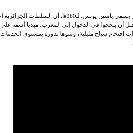
وصرّح مهاجر آخر يسمى ياسين يونس، لـle360، أن السلطات الجز
بل أن ينجحوا في الدخول إلى المغرب، مبديا أسفه على
ث اقتحام سياج مليلية، ومنوها بدوره بمستوى الخدمات 