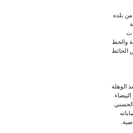
من بلده
ة
ات
ة والحط
 الحائط
 الوهلة
البيضاء
 الحسني
اباته
ضية.