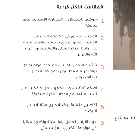
المقالات الأكثر قراءة
«نوكليو ناسيونال».. النيونازية الإسبانية تخلع
1
قناعها
العميل السابق في مكافحة التجسس
2
الفرنسي ماثيو غديري يكشف تفاصيل مثيرة
عن روابط نظام الملالي والبوليساريو وحزب
الله والجزائر
تأشيرة الدخول للولايات المتحدة: مواطنو 30
3
دولة إفريقية مطالبون بدفع كفالة تصل إلى
20 ألف دولار
أضخم ثلاثة سدود بالمغرب: هل حافظت على
4
نسب ملئها رغم موجات الحر الصيفية؟
تفاصيل منشأة رياضية كبرى مرتقبة بالدار
5
البيضاء
 أفاد به بلاغ
حرب الأرقام تعمق أزمة سبتة وتضع إسبانيا
6
في مواجهة التضارب المؤسساتي