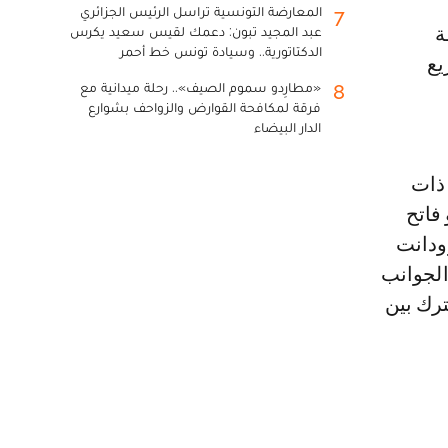
المعارضة التونسية تراسل الرئيس الجزائري
7
عبد المجيد تبون: دعمك لقيس سعيد يكرس
الدكتاتورية.. وسيادة تونس خط أحمر
توزيع
«مطارِدو سموم الصيف».. رحلة ميدانية مع
8
فرقة لمكافحة القوارض والزواحف بشوارع
الدار البيضاء
 ذات
ال الفترة ما بين 20 يونيو و فاتح
رودانت
الجوانب
ترك بين