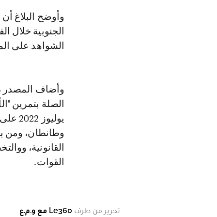
وأوضح البلاغ أن هذه التكوينات التي نظمت بمجم ع القيادة العامة للمنطقة
الشواهد على ال
وأضاف المصدر ذا
يوليوز
وطانطان، ومن بي
القانونية، ووالت
القوات.
تحرير من طرف
Le360 مع و.م.ع