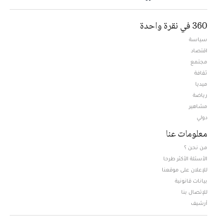
360 في نقرة واحدة
سياسة
اقتصاد
مجتمع
ثقافة
ميديا
Opens in new window
رياضة
مشاهير
دولي
معلومات عنا
من نحن ؟
الأسئلة الأكثر طرحا
للإعلان على موقعنا
بيانات قانونية
للإتصال بنا
أرشيف