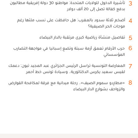
3
تأشيرة الدخول للولايات المتحدة: مواطنو 30 دولة إفريقية مطالبون
بدفع كفالة تصل إلى 20 ألف دولار
4
أضخم ثلاثة سدود بالمغرب: هل حافظت على نسب ملئها رغم
موجات الحر الصيفية؟
5
تفاصيل منشأة رياضية كبرى مرتقبة بالدار البيضاء
6
حرب الأرقام تعمق أزمة سبتة وتضع إسبانيا في مواجهة التضارب
المؤسساتي
7
المعارضة التونسية تراسل الرئيس الجزائري عبد المجيد تبون: دعمك
لقيس سعيد يكرس الدكتاتورية.. وسيادة تونس خط أحمر
8
«مطارِدو سموم الصيف».. رحلة ميدانية مع فرقة لمكافحة القوارض
والزواحف بشوارع الدار البيضاء