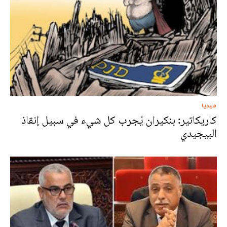
ميديا
كاريكاتير: بنكيران يُجرب كل شيء في سبيل إنقاذ
البيجيدي