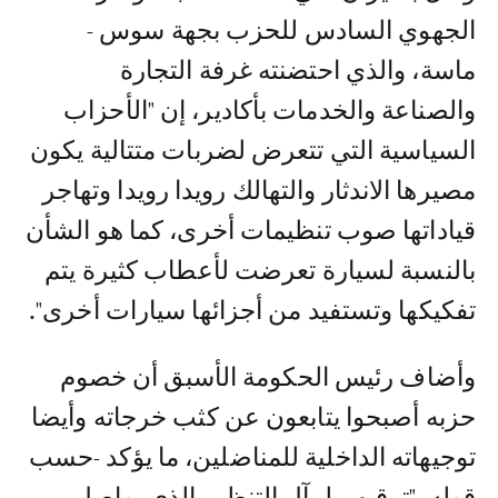
الجهوي السادس للحزب بجهة سوس -
ماسة، والذي احتضنته غرفة التجارة
والصناعة والخدمات بأكادير، إن "الأحزاب
السياسية التي تتعرض لضربات متتالية يكون
مصيرها الاندثار والتهالك رويدا رويدا وتهاجر
قياداتها صوب تنظيمات أخرى، كما هو الشأن
بالنسبة لسيارة تعرضت لأعطاب كثيرة يتم
تفكيكها وتستفيد من أجزائها سيارات أخرى".
وأضاف رئيس الحكومة الأسبق أن خصوم
حزبه أصبحوا يتابعون عن كثب خرجاته وأيضا
توجيهاته الداخلية للمناضلين، ما يؤكد -حسب
قوله- "ترقبهم لمآل التنظيم الذي يواصل