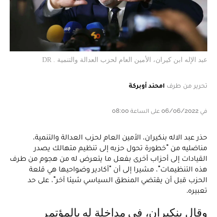
عبد الإله ابن كيران، الأمين العام لحزب العدالة والتنمية . DR
تحرير من طرف
امحند أوبركة
في 06/06/2022 على الساعة 08:00
حذر عبد الاله بنكيران، الأمين العام لحزب العدالة والتنمية،
مناضليه من "خطورة تحول حزبه إلى تنظيم متهالك يصدر
القيادات إلى أحزاب أخرى بفعل ما يتعرض له من هجوم من طرف
هذه التنظيمات"، مشيرا إلى أن "أكادير وضواحيها هي قلعة
الحزب قبل أن يقتضي المنطق السياسي شيئا آخر"، على حد
تعبيره.
وقال بنكيران، في مداخلة له بالمؤتمر