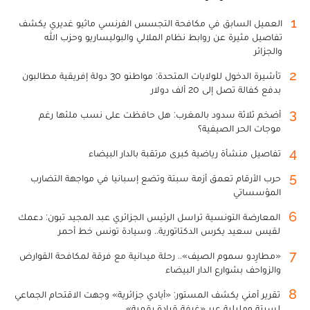
1
العميل السابق في مكافحة التجسس الفرنسي ماثيو غديري يكشف
تفاصيل مثيرة عن روابط نظام الملالي والبوليساريو وحزب الله
والجزائر
2
تأشيرة الدخول للولايات المتحدة: مواطنو 30 دولة إفريقية مطالبون
بدفع كفالة تصل إلى 20 ألف دولار
3
أضخم ثلاثة سدود بالمغرب: هل حافظت على نسب ملئها رغم
موجات الحر الصيفية؟
4
تفاصيل منشأة رياضية كبرى مرتقبة بالدار البيضاء
5
حرب الأرقام تعمق أزمة سبتة وتضع إسبانيا في مواجهة التضارب
المؤسساتي
6
المعارضة التونسية تراسل الرئيس الجزائري عبد المجيد تبون: دعمك
لقيس سعيد يكرس الدكتاتورية.. وسيادة تونس خط أحمر
7
«مطارِدو سموم الصيف».. رحلة ميدانية مع فرقة لمكافحة القوارض
والزواحف بشوارع الدار البيضاء
8
تقرير أمني يكشف المستور: «أيادي جزائرية» وجهت الاقتحام الجماعي
لسبتة ومليلية عبر «غرفة قيادة رقمية»