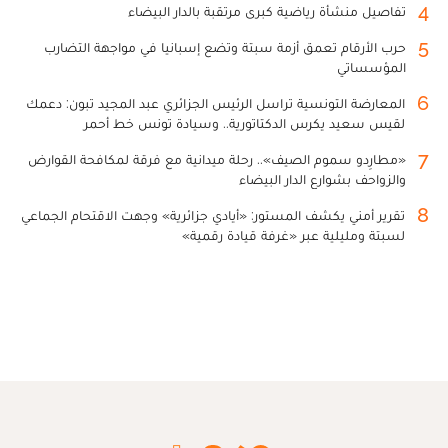
4
تفاصيل منشأة رياضية كبرى مرتقبة بالدار البيضاء
5
حرب الأرقام تعمق أزمة سبتة وتضع إسبانيا في مواجهة التضارب
المؤسساتي
6
المعارضة التونسية تراسل الرئيس الجزائري عبد المجيد تبون: دعمك
لقيس سعيد يكرس الدكتاتورية.. وسيادة تونس خط أحمر
7
«مطارِدو سموم الصيف».. رحلة ميدانية مع فرقة لمكافحة القوارض
والزواحف بشوارع الدار البيضاء
8
تقرير أمني يكشف المستور: «أيادي جزائرية» وجهت الاقتحام الجماعي
لسبتة ومليلية عبر «غرفة قيادة رقمية»