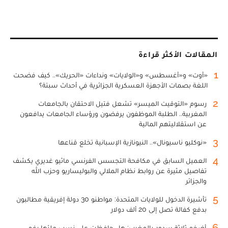
المقالات الأكثر قراءة
1
«أوت» و«أغسطس» و«الولايات» ونداءات «الحريك».. كيف فضحت
اللغة بصمات الأجهزة العسكرية الجزائرية في أحداث سبتة؟
2
رسوم «التوقيت الميسر» تشعل فتيل الاحتقان بالجامعات
المغربية.. الطلبة الموظفون يرفضون ورؤساء الجامعات يدافعون
عن استقلاليتهم المالية
3
«نوكليو ناسيونال».. النيونازية الإسبانية تخلع قناعها
4
العميل السابق في مكافحة التجسس الفرنسي ماثيو غديري يكشف
تفاصيل مثيرة عن روابط نظام الملالي والبوليساريو وحزب الله
والجزائر
5
تأشيرة الدخول للولايات المتحدة: مواطنو 30 دولة إفريقية مطالبون
بدفع كفالة تصل إلى 20 ألف دولار
6
أضخم ثلاثة سدود بالمغرب: هل حافظت على نسب ملئها رغم