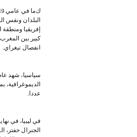
كما في عامي 2019 و2020، خلال عام 2021 شملت الصراعات الإفريقية نفس
البلدان ونفس ال
إفريقيا ومنطقة 
كبير بين المغرب 
انفصال تيغراي.
الديموغرافية، بم
عددا.
الجنرال حفتر، ال