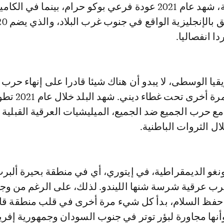
المنطقة التشادية، شهد عام 2021 عودة فرعي بوكو حرام، بينما في ال
دا انفصاليا.
يا الوسطى، لا يبدو أن هناك شيئا قادرا على إنهاء حرب
مشينة يتم شنها مرة أخرى ت
" مع حرب الجميع ضد الجميع، الميليشيات العرقية القبلية 
 الثروات الباطنية.
نغو الديمقراطية، في إيتوري، أي في منطقة بحيرة ألبر
 إحياء حرب عرقية شرسة شنها الليندو. لذلك، على الرغم من وج
وات حفظ السلام، بدأ كل شيء مرة أخرى في قلب منطقة قا
نها مجاورة لبؤر توتر في جنوب السودان وجمهورية إفريق