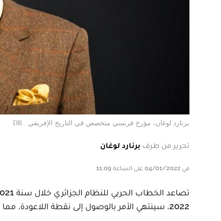
برنارد لوغان، مؤرخ فرنسي متخصص في التاريخ الإفريقي . DR
تحرير من طرف
برنارد لوغان
في 04/01/2022 على الساعة 11:09
2022، سينتهي الأمر بالوصول إلى نقطة اللاعودة، مما يؤدي إلى صراع لن تكون له سوى نتائج سلبية بالنسبة للجزائر والمغرب.