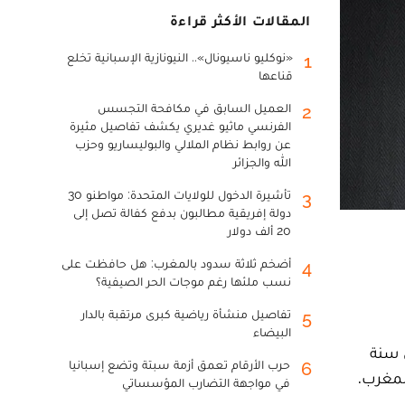
المقالات الأكثر قراءة
«نوكليو ناسيونال».. النيونازية الإسبانية تخلع
1
قناعها
العميل السابق في مكافحة التجسس
2
الفرنسي ماثيو غديري يكشف تفاصيل مثيرة
عن روابط نظام الملالي والبوليساريو وحزب
الله والجزائر
تأشيرة الدخول للولايات المتحدة: مواطنو 30
3
دولة إفريقية مطالبون بدفع كفالة تصل إلى
20 ألف دولار
أضخم ثلاثة سدود بالمغرب: هل حافظت على
4
نسب ملئها رغم موجات الحر الصيفية؟
تفاصيل منشأة رياضية كبرى مرتقبة بالدار
5
البيضاء
خلال سنة
حرب الأرقام تعمق أزمة سبتة وتضع إسبانيا
6
في مواجهة التضارب المؤسساتي