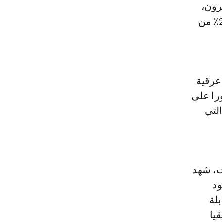
كاميرون،
شهد الجزء الناطق بالإنجليزية الواقع في جنوب غرب البلاد، والذي يضم 20٪ من
 عرقية
حت غطاء ديني. شهد البلد خلال عام 2021 تطورا على
التي
ت، شهد
ود
بلة
يا