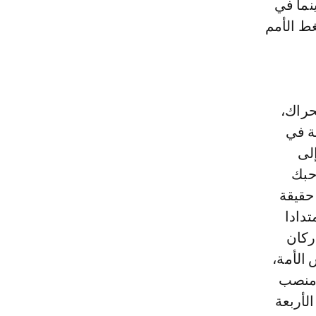
نما في
تشكلت في 19 يناير 2016 تحت ضغط الأمم
خمة للحراك،
عة في
إلى
 في حبك
جنرالا. انكشفت حقيقة
تدادا
ركان
الأمة،
 منصب
شخصيات الأربعة