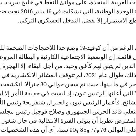
ت العربية المتحدة، على موانئ النفط في خليج سرت، بي
طرابلس، حكومة الوحدة الوطنية، التي 
ع الاستمرار إلا بفضل التدخل العسكري التركي.
في الجزائر، على الرغم من أن كوفيد-19 وضع حدا للاحتجاجات الض
ل قائمة. إن الوضعية الاجتماعية الكارثية والبطالة المرو
ين لم يتبق لهم كأفق وحيد، من أجل البقاء، إلا الهجرة 
أوروبا. فضلا عن ذلك، طوال عام 2021، لم تتوقف العشائر الانكشارية
المؤامرات والتناحر في ما بينها، حيث تم سجن حوالي 30 
 التي أعلنها الرئيس تبون، إذ ليست في حقيقة الأمر إلا ام
لشائخ: فأعمار الرئيس تبون والجنرال شنقريحة رئيس الأ
بنعلي قائد الحرس الجمهوري وصلاح قوجيل رئيس مجلس 
لمفترض نظريا أن يتولى الفترة الانتقالية في حال شغور
الرئيس، تتراوح على التوالي 76 و77 و85 و90 سنة. أي أن هذه ال