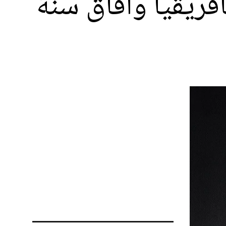
د لوغان يكشف حصيلة سنة 2021 بأفريقيا وآفاق سنة