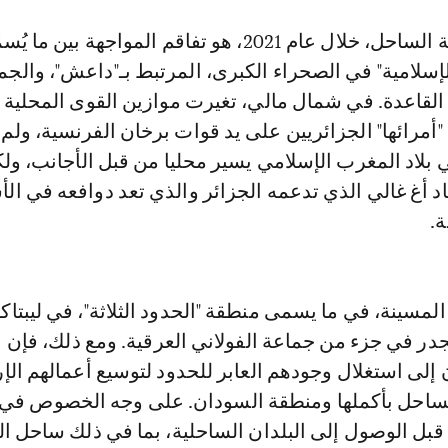
الجديد في منطقة الساحل، خلال عام 2021، هو تفاقم المواجهة بين ما 
الإسلامية" في الصحراء الكبرى، المرتبط بـ"داعش"، والج
 القاعدة. في شمال مالي، تغيرت موازين القوى المحلية
أمرائها" الجزائريين على يد قوات برخان الفرنسية، ولم 
 بلاد المغرب الإسلامي يسير محليا من قبل الأجانب، ول
د أغ غالي الذي تدعمه الجزائر والذي تعد دوافعه في ال
ة.
لمسينة، في ما يسمى منطقة "الحدود الثلاثة"، في ليبتاك
در في جزء من جماعة الفولاني العرقية. ومع ذلك، فإن
إلى استغلال وجودهم العابر للحدود لتوسيع أعمالهم الإر
احل بأكملها ومنطقة السودان. على وجه الخصوص في ب
قبل الوصول إلى البلدان الساحلية، بما في ذلك ساحل ال