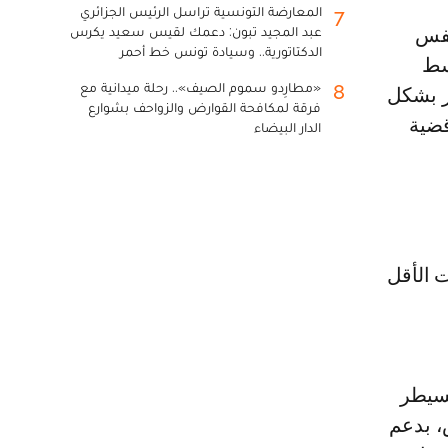
المعارضة التونسية تراسل الرئيس الجزائري
7
عبد المجيد تبون: دعمك لقيس سعيد يكرس
الدكتاتورية.. وسيادة تونس خط أحمر
سط
«مطارِدو سموم الصيف».. رحلة ميدانية مع
8
ر بشكل
فرقة لمكافحة القوارض والزواحف بشوارع
قضية
الدار البيضاء
ت الأقل
ة. يسيطر
، بدعم