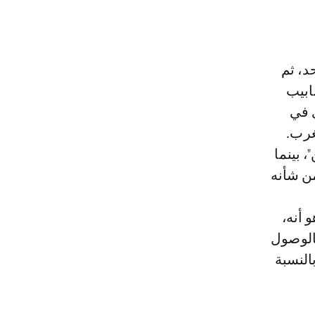
د، ثم
ابيب
ي في
غرب.
 بينما
من شأنه
 أنه،
2، سينتهي الأمر بالوصول
النسبة