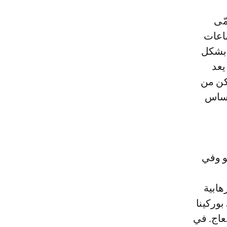
يُسمّى
ماعات
 بشكل
يعد
كن من
أساس
و وفي
هابية
وركينا
عاج. في