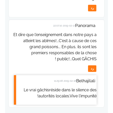
رد
Panorama
2019-02-17 22:07:10
Et dire que l'enseignement dans notre pays a
atteint les abîmes!...C'est à cause de ces
grand poissons... En plus, ils sont les
premiers responsables de la chose
public!...Quel GÂCHIS !
رد
Belhajilali
2019-02-18 11:29:08
Le vrai gâchisréside dans le silence des
autorités locales.Vive l'impunité!