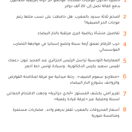
بدفع كفالة تصل إلى 20 ألف دولار
2
أضخم ثلاثة سدود بالمغرب: هل حافظت على نسب ملئها رغم
موجات الحر الصيفية؟
3
تفاصيل منشأة رياضية كبرى مرتقبة بالدار البيضاء
4
حرب الأرقام تعمق أزمة سبتة وتضع إسبانيا في مواجهة التضارب
المؤسساتي
5
المعارضة التونسية تراسل الرئيس الجزائري عبد المجيد تبون: دعمك
لقيس سعيد يكرس الدكتاتورية.. وسيادة تونس خط أحمر
6
«مطارِدو سموم الصيف».. رحلة ميدانية مع فرقة لمكافحة القوارض
والزواحف بشوارع الدار البيضاء
7
تقرير أمني يكشف المستور: «أيادي جزائرية» وجهت الاقتحام الجماعي
لسبتة ومليلية عبر «غرفة قيادة رقمية»
8
أسعار المحروقات بالمغرب تقفز بدرهم واحد.. مضاربات مستمرة
ومنافسة صورية