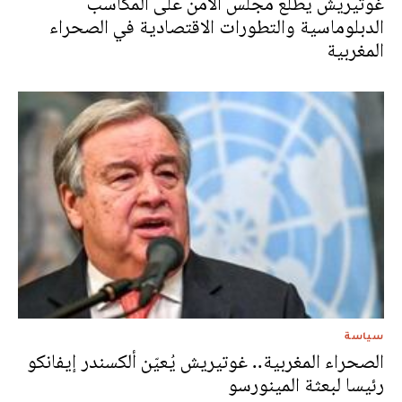
غوتيريش يطلع مجلس الأمن على المكاسب
الدبلوماسية والتطورات الاقتصادية في الصحراء
المغربية
سياسة
الصحراء المغربية.. غوتيريش يُعيّن ألكسندر إيفانكو
رئيسا لبعثة المينورسو