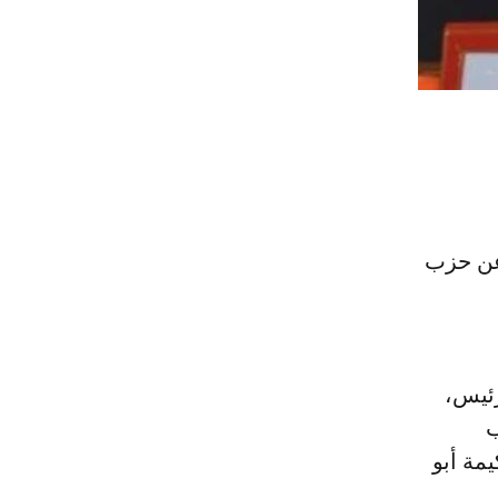
لراجي عن حزب
رئيس،
ب
مة أبو