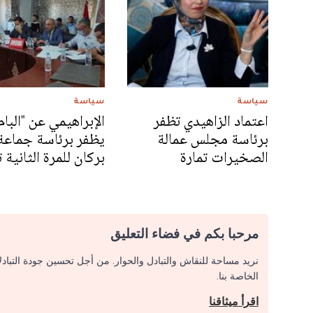
سياسة
سياسة
اعتماد الزاهيدي تظفر
الإبراهيمي عن "البام
برئاسة مجلس عمالة
يظفر برئاسة جماعة
الصخيرات تمارة
بركان للمرة الثانية ت
مرحبا بكم في فضاء التعليق
نريد مساحة للنقاش والتبادل والحوار. من أجل تحسين جودة التباد
الخاصة بنا.
اقرأ ميثاقنا