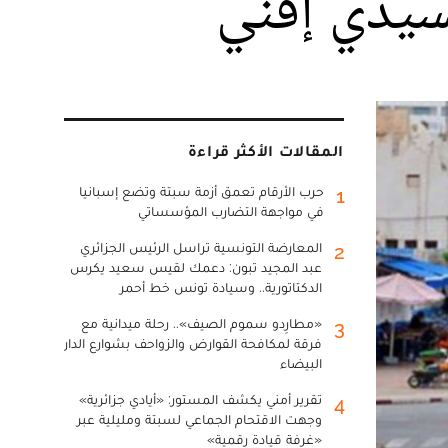
لسيدي إفني
المقالات الأكثر قراءة
حرب الأرقام تعمق أزمة سبتة وتضع إسبانيا
1
في مواجهة التضارب المؤسساتي
المعارضة التونسية تراسل الرئيس الجزائري
2
عبد المجيد تبون: دعمك لقيس سعيد يكرس
الدكتاتورية.. وسيادة تونس خط أحمر
«مطارِدو سموم الصيف».. رحلة ميدانية مع
3
فرقة لمكافحة القوارض والزواحف بشوارع الدار
البيضاء
تقرير أمني يكشف المستور: «أيادي جزائرية»
4
وجهت الاقتحام الجماعي لسبتة ومليلية عبر
«غرفة قيادة رقمية»