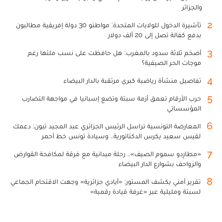
والجزائر
2
تأشيرة الدخول للولايات المتحدة: مواطنو 30 دولة إفريقية مطالبون
بدفع كفالة تصل إلى 20 ألف دولار
3
أضخم ثلاثة سدود بالمغرب: هل حافظت على نسب ملئها رغم
موجات الحر الصيفية؟
4
تفاصيل منشأة رياضية كبرى مرتقبة بالدار البيضاء
5
حرب الأرقام تعمق أزمة سبتة وتضع إسبانيا في مواجهة التضارب
المؤسساتي
6
المعارضة التونسية تراسل الرئيس الجزائري عبد المجيد تبون: دعمك
لقيس سعيد يكرس الدكتاتورية.. وسيادة تونس خط أحمر
7
«مطارِدو سموم الصيف».. رحلة ميدانية مع فرقة لمكافحة القوارض
والزواحف بشوارع الدار البيضاء
8
تقرير أمني يكشف المستور: «أيادي جزائرية» وجهت الاقتحام الجماعي
لسبتة ومليلية عبر «غرفة قيادة رقمية»