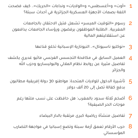
1
«أوت» و«أغسطس» و«الولايات» ونداءات «الحريك».. كيف فضحت
اللغة بصمات الأجهزة العسكرية الجزائرية في أحداث سبتة؟
2
رسوم «التوقيت الميسر» تشعل فتيل الاحتقان بالجامعات
المغربية.. الطلبة الموظفون يرفضون ورؤساء الجامعات يدافعون
عن استقلاليتهم المالية
3
«نوكليو ناسيونال».. النيونازية الإسبانية تخلع قناعها
4
العميل السابق في مكافحة التجسس الفرنسي ماثيو غديري يكشف
تفاصيل مثيرة عن روابط نظام الملالي والبوليساريو وحزب الله
والجزائر
5
تأشيرة الدخول للولايات المتحدة: مواطنو 30 دولة إفريقية مطالبون
بدفع كفالة تصل إلى 20 ألف دولار
6
أضخم ثلاثة سدود بالمغرب: هل حافظت على نسب ملئها رغم
موجات الحر الصيفية؟
7
تفاصيل منشأة رياضية كبرى مرتقبة بالدار البيضاء
8
حرب الأرقام تعمق أزمة سبتة وتضع إسبانيا في مواجهة التضارب
المؤسساتي