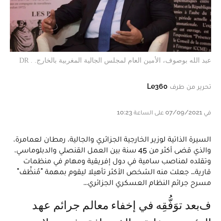
عبد الله بوصوف، الأمين العام لمجلس الجالية المغربية بالخارج. . DR
تحرير من طرف
Le360
في 07/09/2021 على الساعة 10:23
السيرة الذاتية لوزير الخارجية الجزائري والجالية، رمطان لعمامرة،
والذي قضى أكثر من 45 سنة بين العمل القنصلي والدبلوماسي،
وتقلده لمناصب سامية في دول إفريقية ومهام في منظمات
قارية… جعلت منه الشخص الأكثر تأهيلا ليقوم بمهمة "مُنظِّف"
مسرح جرائم النظام العسكري الجزائري...
فبعد توَفُّقِه في إخفاء معالم جرائم عهد