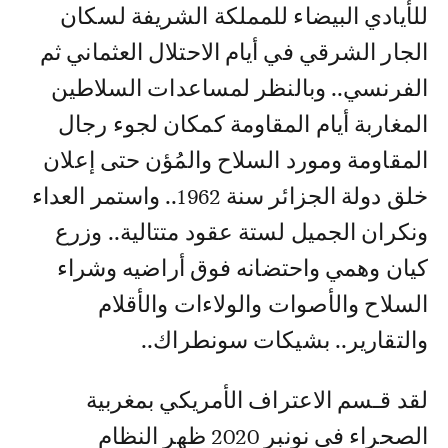
للأيادي البيضاء للمملكة الشريفة لسكان
الجار الشرقي في أيام الاحتلال العثماني ثم
الفرنسي.. وبالنظر لمساعدات السلاطين
المغاربة أيام المقاومة كمكان لجوء رجال
المقاومة ومورد السلاح والمُؤن حتى إعلان
خلق دولة الجزائر سنة 1962.. واستمر العداء
ونكران الجميل لستة عقود متتالية.. وزرع
كيان وهمي واحتضانه فوق أراضيه وشراء
السلاح والأصوات والولاءات والأقلام
والتقارير.. بشيكات سونطراك..
لقد قـسم الاعتراف الأمريكي بمغربية
الصحراء في نونبر 2020 ظهر النظام