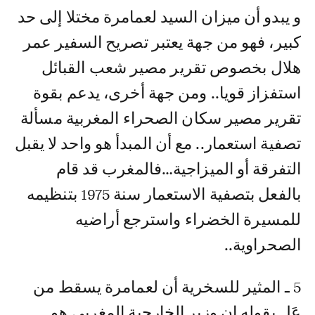
و يبدو أن ميزان السيد لعمامرة مختلا إلى حد
كبير، فهو من جهة يعتبر تصريح السفير عمر
هلال بخصوص تقرير مصير شعب القبائل
استفزاز قويا.. ومن جهة أخرى، يدعم بقوة
تقرير مصير سكان الصحراء المغربية مسألة
تصفية استعمار.. مع أن المبدأ هو واحد لا يقبل
التفرقة أو الميزاجية…فالمغرب قد قام
بالفعل بتصفية الاستعمار سنة 1975 بتنظيمه
للمسيرة الخضراء واسترجع أراضيه
الصحراوية..
5 ـ المثير للسخرية أن لعمامرة يسقط من
عَلٍ بقوله إن وزير الخارجية المغربي هو