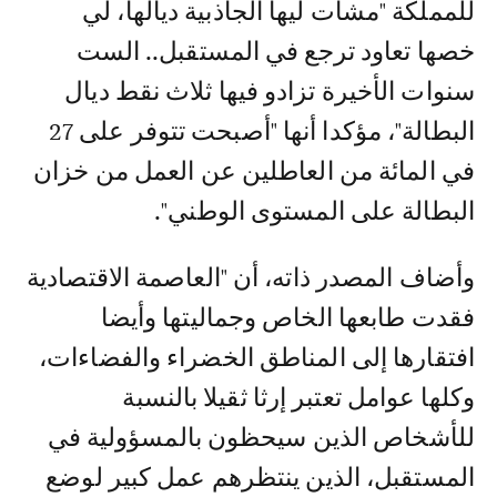
للمملكة "مشات ليها الجاذبية ديالها، لي
خصها تعاود ترجع في المستقبل.. الست
سنوات الأخيرة تزادو فيها ثلاث نقط ديال
البطالة"، مؤكدا أنها "أصبحت تتوفر على 27
في المائة من العاطلين عن العمل من خزان
البطالة على المستوى الوطني".
وأضاف المصدر ذاته، أن "العاصمة الاقتصادية
فقدت طابعها الخاص وجماليتها وأيضا
افتقارها إلى المناطق الخضراء والفضاءات،
وكلها عوامل تعتبر إرثا ثقيلا بالنسبة
للأشخاص الذين سيحظون بالمسؤولية في
المستقبل، الذين ينتظرهم عمل كبير لوضع