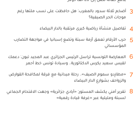
3
أضخم ثلاثة سدود بالمغرب: هل حافظت على نسب ملئها رغم
موجات الحر الصيفية؟
4
تفاصيل منشأة رياضية كبرى مرتقبة بالدار البيضاء
5
حرب الأرقام تعمق أزمة سبتة وتضع إسبانيا في مواجهة التضارب
المؤسساتي
6
المعارضة التونسية تراسل الرئيس الجزائري عبد المجيد تبون: دعمك
لقيس سعيد يكرس الدكتاتورية.. وسيادة تونس خط أحمر
7
«مطارِدو سموم الصيف».. رحلة ميدانية مع فرقة لمكافحة القوارض
والزواحف بشوارع الدار البيضاء
8
تقرير أمني يكشف المستور: «أيادي جزائرية» وجهت الاقتحام الجماعي
لسبتة ومليلية عبر «غرفة قيادة رقمية»