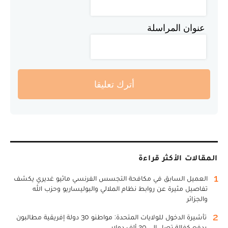
عنوان المراسلة
أترك تعليقا
المقالات الأكثر قراءة
1
العميل السابق في مكافحة التجسس الفرنسي ماثيو غديري يكشف
تفاصيل مثيرة عن روابط نظام الملالي والبوليساريو وحزب الله
والجزائر
2
تأشيرة الدخول للولايات المتحدة: مواطنو 30 دولة إفريقية مطالبون
بدفع كفالة تصل إلى 20 ألف دولار