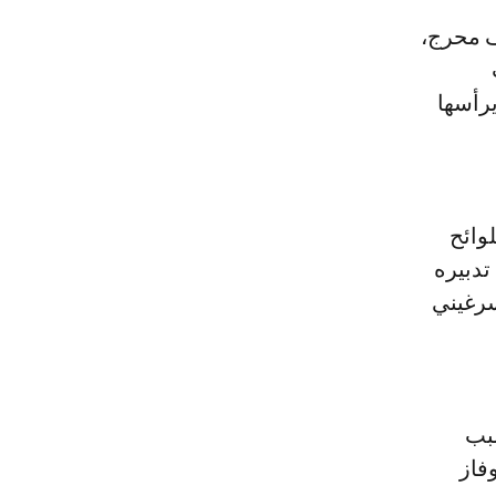
وقف محرج،
يرأسها
وائح
دبيره
سرغيني
سبب
فاز