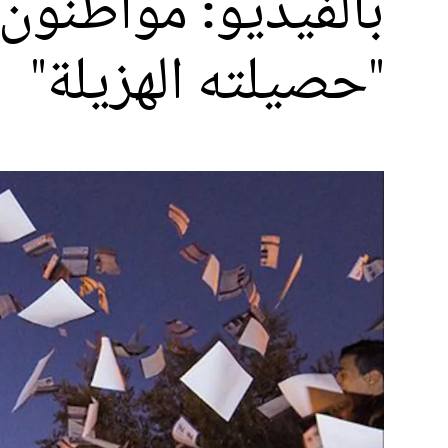
بالفيديو: مواطنو
"حصيلته الهزيلة"