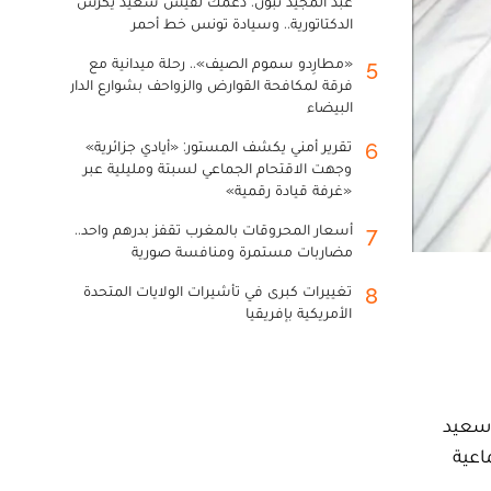
عبد المجيد تبون: دعمك لقيس سعيد يكرس
الدكتاتورية.. وسيادة تونس خط أحمر
«مطارِدو سموم الصيف».. رحلة ميدانية مع
5
فرقة لمكافحة القوارض والزواحف بشوارع الدار
البيضاء
تقرير أمني يكشف المستور: «أيادي جزائرية»
6
وجهت الاقتحام الجماعي لسبتة ومليلية عبر
«غرفة قيادة رقمية»
أسعار المحروقات بالمغرب تقفز بدرهم واحد..
7
مضاربات مستمرة ومنافسة صورية
تغييرات كبرى في تأشيرات الولايات المتحدة
8
الأمريكية بإفريقيا
ينة، سعيد
اعية