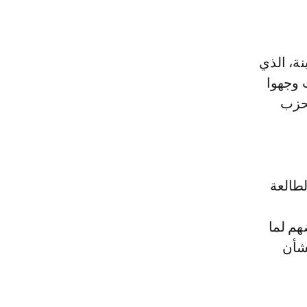
ة، الذي
 وجهوا
لحزب
طالعة
هم لما
ة للشأن