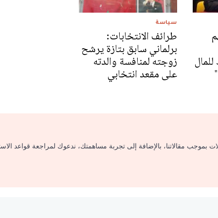
سياسة
م
طرائف الانتخابات:
برلماني سابق بتازة يرشح
 للمال
زوجته لمنافسة والدته
على مقعد انتخابي
لات بموجب مقالاتنا، بالإضافة إلى تجربة مساهمتك، ندعوك لمراجعة قواعد الاس