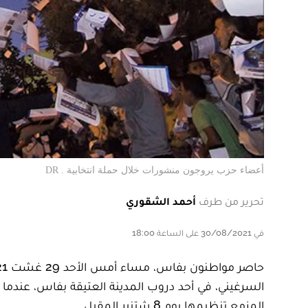
أعضاء حزب يروجون منشورات خلال حملة انتخابية . DR
تحرير من طرف
أحمد الشقوري
في 30/08/2021 على الساعة 18:00
السرغيني، في أحد دروب المدينة العتيقة بفاس، عندما ك
المزمع تنظيمها يوم 8 شتنبر المقبل.