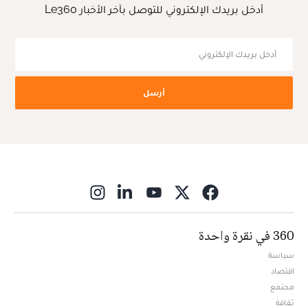
أدخل بريدك الإلكتروني للتوصل بآخر الأخبار Le360
أرسل
ns in new window
360 في نقرة واحدة
سياسة
اقتصاد
مجتمع
ثقافة