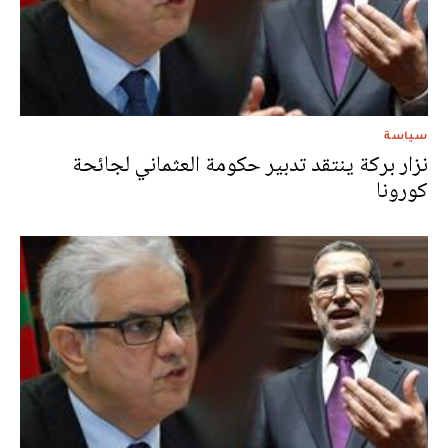
سياسة
نزار بركة ينتقد تدبير حكومة العثماني لجائحة
كورونا