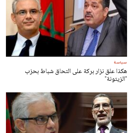
سياسة
هكذا علق نزار بركة على التحاق شباط بحزب
"الزيتونة"