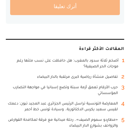
أترك تعليقا
المقالات الأكثر قراءة
1
أضخم ثلاثة سدود بالمغرب: هل حافظت على نسب ملئها رغم
موجات الحر الصيفية؟
2
تفاصيل منشأة رياضية كبرى مرتقبة بالدار البيضاء
3
حرب الأرقام تعمق أزمة سبتة وتضع إسبانيا في مواجهة التضارب
المؤسساتي
4
المعارضة التونسية تراسل الرئيس الجزائري عبد المجيد تبون: دعمك
لقيس سعيد يكرس الدكتاتورية.. وسيادة تونس خط أحمر
5
«مطارِدو سموم الصيف».. رحلة ميدانية مع فرقة لمكافحة القوارض
والزواحف بشوارع الدار البيضاء