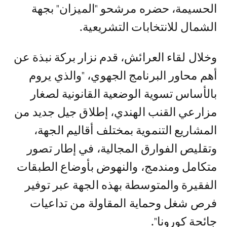
الحسيمة، حضره مرشحو "الميزان" بجهة
الشمال للانتخابات التشريعية.
وخلال لقاء العرائش، قدم نزار بركة نبذة عن
أهم محاور البرنامج الجهوي، "والذي يروم
بالأساس تسوية الوضعية القانونية لصغار
مزارعي القنب الهندي، إطلاق جيل جديد من
المشاريع التنموية بمختلف أقاليم الجهة،
وتقليص الفوارق المجالية، في إطار تصور
متكامل ومندمج، والنهوض بأوضاع الطبقات
الفقيرة والمتوسطة بهذه الجهة عبر توفير
فرص شغل وحماية المقاولة من تداعيات
جائحة كورونا".