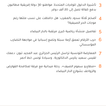
3
تأشيرة الدخول للولايات المتحدة: مواطنو 30 دولة إفريقية مطالبون
بدفع كفالة تصل إلى 20 ألف دولار
4
أضخم ثلاثة سدود بالمغرب: هل حافظت على نسب ملئها رغم
موجات الحر الصيفية؟
5
تفاصيل منشأة رياضية كبرى مرتقبة بالدار البيضاء
6
حرب الأرقام تعمق أزمة سبتة وتضع إسبانيا في مواجهة التضارب
المؤسساتي
7
المعارضة التونسية تراسل الرئيس الجزائري عبد المجيد تبون: دعمك
لقيس سعيد يكرس الدكتاتورية.. وسيادة تونس خط أحمر
8
«مطارِدو سموم الصيف».. رحلة ميدانية مع فرقة لمكافحة القوارض
والزواحف بشوارع الدار البيضاء