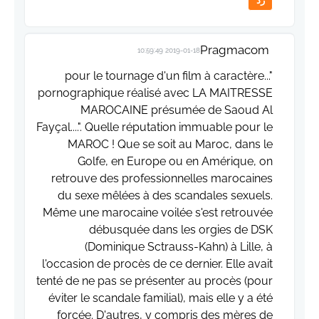
رد
Pragmacom
2019-01-18 10:59:49
"...pour le tournage d'un film à caractère
pornographique réalisé avec LA MAITRESSE
MAROCAINE présumée de Saoud Al
Fayçal....". Quelle réputation immuable pour le
MAROC ! Que se soit au Maroc, dans le
Golfe, en Europe ou en Amérique, on
retrouve des professionnelles marocaines
du sexe mêlées à des scandales sexuels.
Même une marocaine voilée s'est retrouvée
débusquée dans les orgies de DSK
(Dominique Sctrauss-Kahn) à Lille, à
l'occasion de procès de ce dernier. Elle avait
tenté de ne pas se présenter au procès (pour
éviter le scandale familial), mais elle y a été
forcée. D'autres, y compris des mères de