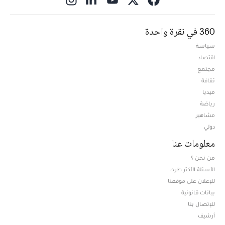
360 في نقرة واحدة
سياسة
اقتصاد
مجتمع
ثقافة
ميديا
Opens in new window
رياضة
مشاهير
دولي
معلومات عنا
من نحن ؟
الأسئلة الأكثر طرحا
للإعلان على موقعنا
بيانات قانونية
للإتصال بنا
أرشيف