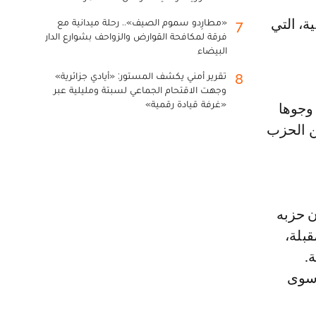
«مطارِدو سموم الصيف».. رحلة ميدانية مع
7
فرقة لمكافحة القوارض والزواحف بشوارع الدار
البيضاء
تقرير أمني يكشف المستور: «أيادي جزائرية»
8
وجهت الاقتحام الجماعي لسبتة ومليلية عبر
«غرفة قيادة رقمية»
 وجوها
ن الحزب
ن حزبه
بلة،
.
 سوى