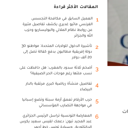
المقالات الأكثر قراءة
العميل السابق في مكافحة التجسس
1
الفرنسي ماثيو غديري يكشف تفاصيل مثيرة
عن روابط نظام الملالي والبوليساريو وحزب
الله والجزائر
تأشيرة الدخول للولايات المتحدة: مواطنو 30
2
دولة إفريقية مطالبون بدفع كفالة تصل إلى
20 ألف دولار
أضخم ثلاثة سدود بالمغرب: هل حافظت على
3
نسب ملئها رغم موجات الحر الصيفية؟
تفاصيل منشأة رياضية كبرى مرتقبة بالدار
4
البيضاء
حرب الأرقام تعمق أزمة سبتة وتضع إسبانيا
5
في مواجهة التضارب المؤسساتي
ات
المعارضة التونسية تراسل الرئيس الجزائري
6
عبد المجيد تبون: دعمك لقيس سعيد يكرس
الدكتاتورية.. وسيادة تونس خط أحمر