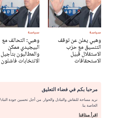
سياسة
سياسة
وهبي يعلن عن توقف
وهبي: التحالف مع
التنسيق مع حزب
البيجيدي ممكن
الاستقلال قُبيْل
والمطالبون بتأجيل
الاستحقاقات
الانتخابات فاشلون
مرحبا بكم في فضاء التعليق
نريد مساحة للنقاش والتبادل والحوار. من أجل تحسين جودة التباد
الخاصة بنا.
اقرأ ميثاقنا