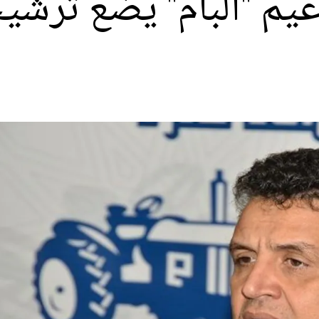
بات 2021.. زعيم "البام" يضع ت