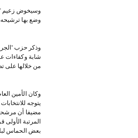
وسيخوض زعيم "البام" غمار الاستحقاقات المقبلة بدائرة تارودانت الشمالية، التي
وضع بها ترشيحه أ
وذكر حزب "الجرار
شابة وكفاءات عا
من خلالها على تصد
وكان الأمين العا
يتوجه للانتخابات
مضيفا أن مرشحي 
المرتبة الأولى ق
بعض الحماس لبلو